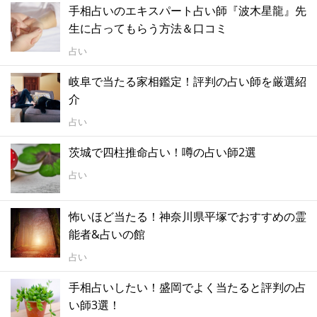
手相占いのエキスパート占い師『波木星龍』先
生に占ってもらう方法＆口コミ
占い
岐阜で当たる家相鑑定！評判の占い師を厳選紹
介
占い
茨城で四柱推命占い！噂の占い師2選
占い
怖いほど当たる！神奈川県平塚でおすすめの霊
能者&占いの館
占い
手相占いしたい！盛岡でよく当たると評判の占
い師3選！