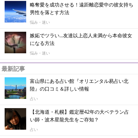
略奪愛を成功させる！遠距離恋愛中の彼女持ち
男性を落とす方法
悩み・迷い
嫉妬でツラい...友達以上恋人未満から本命彼女
になる方法
悩み・迷い
最新記事
富山県にある占い館『オリエンタル易占い北
陸』の口コミ＆詳しい情報
占い
【北海道・札幌】鑑定暦42年の大ベテラン占
い師・波木星龍先生をご存知？
占い