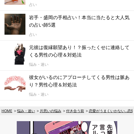
占い
岩手・盛岡の手相占い！本当に当たると大人気
の占い師5選
占い
元彼は復縁願望あり！？振ったくせに連絡して
くる男性の心理＆対処法
悩み・迷い
彼女がいるのにアプローチしてくる男性は脈あ
り？男性心理＆対処法
悩み・迷い
HOME
悩み・迷い
片思いの悩み
付き合う前
恋愛がうまくいかない…恋