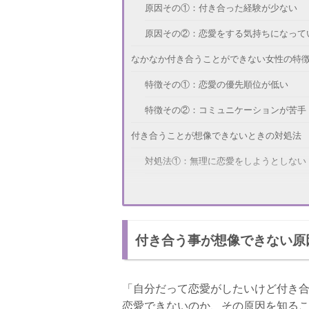
原因その①：付き合った経験が少ない
原因その②：恋愛をする気持ちになって
なかなか付き合うことができない女性の特
特徴その①：恋愛の優先順位が低い
特徴その②：コミュニケーションが苦手
付き合うことが想像できないときの対処法
対処法①：無理に恋愛をしようとしない
対処法②：恋愛に関するものに触れる
恋愛がはじめられない！恋がはじまるタイ
付き合う事が想像できない原
タイミング①：相手の魅力に気づいたと
タイミング②：アプローチをされている
「自分だって恋愛がしたいけど付き合
付き合うまでもうすこし！告白のきっかけ
恋愛できないのか、その原因を知る