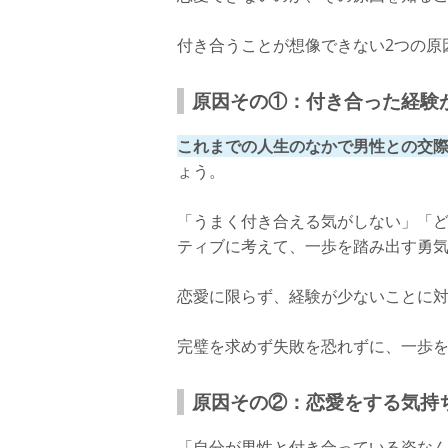
告白のきっかけ①：二人で遊びに行くと
付き合うことが想像できない2つの原
告白のきっかけ②：誕生日やイベントの
さいごに
原因その①：付き合った経験
これまでの人生のなかで男性との交
ょう。
「うまく付き合える気がしない」「
ティブに考えて、一歩を踏み出す勇
恋愛に限らず、経験が少ないことに
完璧を求めず失敗を恐れずに、一歩
原因その②：恋愛をする気持
「自分が男性と付き合っている姿なんて