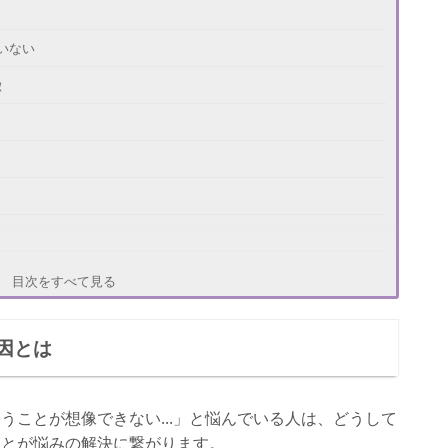
いない
徴
目次をすべて見る
ミング
因とは
き
とき
うことが想像できない...」と悩んでいる人は、どうして
ことが悩みの解決に繋がります。