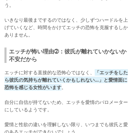
う。
いきなり最後までするのではなく、少しずつハードルを上
げていくなど、時間をかけてエッチの恐怖を克服するしか
ありません。
エッチが怖い理由➁：彼氏が離れていかないか
不安だから
エッチに対する直接的な恐怖心ではなく、
「エッチをした
ら彼氏の気持ちが離れていくかもしれない…」と愛情面に
恐怖を感じる女性がいます
。
自分に自信が持てないため、エッチを愛情のバロメーター
にしているようです。
愛情と性欲の違いを理解しない限り、いつまでも彼氏と愛
のあるエッチができないでしょう。