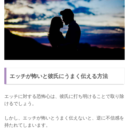
エッチが怖いと彼氏にうまく伝える方法
エッチに対する恐怖心は、彼氏に打ち明けることで取り除
けるでしょう。
しかし、エッチが怖いとうまく伝えないと、逆に不信感を
持たれてしまいます。