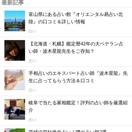
最新記事
富山県にある占い館『オリエンタル易占い北
陸』の口コミ＆詳しい情報
占い
【北海道・札幌】鑑定暦42年の大ベテラン占
い師・波木星龍先生をご存知？
占い
手相占いのエキスパート占い師『波木星龍』先
生に占ってもらう方法＆口コミ
占い
岐阜で当たる家相鑑定！評判の占い師を厳選紹
介
占い
茨城で四柱推命占い！噂の占い師2選