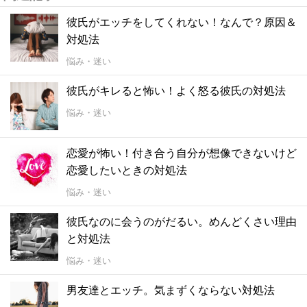
彼氏がエッチをしてくれない！なんで？原因＆
対処法
悩み・迷い
彼氏がキレると怖い！よく怒る彼氏の対処法
悩み・迷い
恋愛が怖い！付き合う自分が想像できないけど
恋愛したいときの対処法
悩み・迷い
彼氏なのに会うのがだるい。めんどくさい理由
と対処法
悩み・迷い
男友達とエッチ。気まずくならない対処法