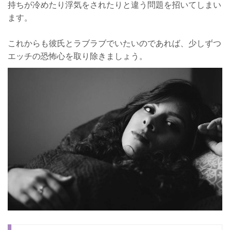
持ちが冷めたり浮気をされたりと違う問題を招いてしまい
ます。
これからも彼氏とラブラブでいたいのであれば、少しずつ
エッチの恐怖心を取り除きましょう。