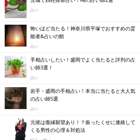
占い
怖いほど当たる！神奈川県平塚でおすすめの霊
能者&占いの館
占い
手相占いしたい！盛岡でよく当たると評判の占
い師3選！
占い
岩手・盛岡の手相占い！本当に当たると大人気
の占い師5選
占い
元彼は復縁願望あり！？振ったくせに連絡して
くる男性の心理＆対処法
悩み・迷い