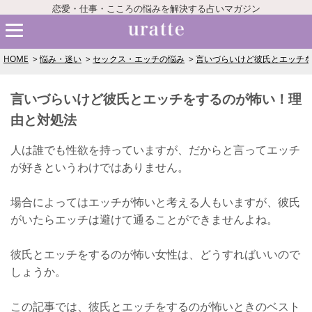
恋愛・仕事・こころの悩みを解決する占いマガジン
HOME
悩み・迷い
セックス・エッチの悩み
言いづらいけど彼氏とエッチ
言いづらいけど彼氏とエッチをするのが怖い！理
由と対処法
人は誰でも性欲を持っていますが、だからと言ってエッチ
が好きというわけではありません。
場合によってはエッチが怖いと考える人もいますが、彼氏
がいたらエッチは避けて通ることができませんよね。
彼氏とエッチをするのが怖い女性は、どうすればいいので
しょうか。
この記事では、彼氏とエッチをするのが怖いときのベスト