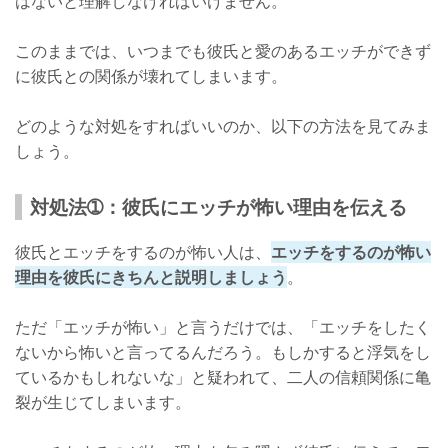
はないと理解しなければいけません。
このままでは、いつまでも彼氏と愛のあるエッチができず
に彼氏との関係が壊れてしまいます。
どのような対処をすればいいのか、以下の方法を見てみま
しょう。
対処法➀：彼氏にエッチが怖い理由を伝える
彼氏とエッチをするのが怖い人は、
エッチをするのが怖い
理由を彼氏にきちんと説明しましょう
。
ただ「エッチが怖い」と言うだけでは、「エッチをしたく
ないから怖いと言ってるんだろう。もしかすると浮気をし
ているかもしれないな」と疑われて、二人の信頼関係に亀
裂が生じてしまいます。