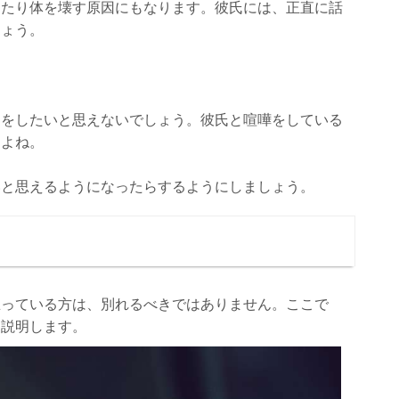
ったり体を壊す原因にもなります。彼氏には、正直に話
しょう。
チをしたいと思えないでしょう。彼氏と喧嘩をしている
んよね。
いと思えるようになったらするようにしましょう。
思っている方は、別れるべきではありません。ここで
を説明します。