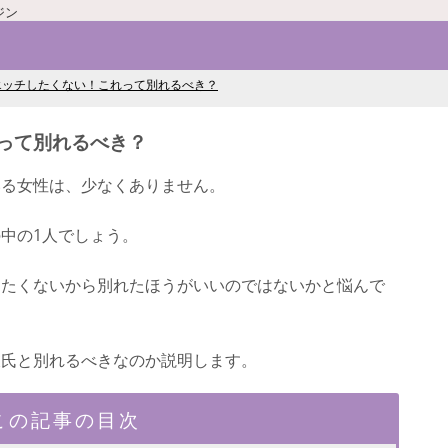
ジン
エッチしたくない！これって別れるべき？
って別れるべき？
いる女性は、少なくありません。
中の1人でしょう。
したくないから別れたほうがいいのではないかと悩んで
彼氏と別れるべきなのか説明します。
この記事の目次