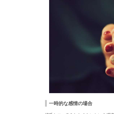
一時的な感情の場合