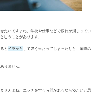
ませたいですよね。学校や仕事などで疲れが溜まってい
いと思うことがあります。
れると
イラッと
して強く当たってしまったりと、喧嘩の
はありません。
えませんよね。エッチをする時間があるなら寝たいと思