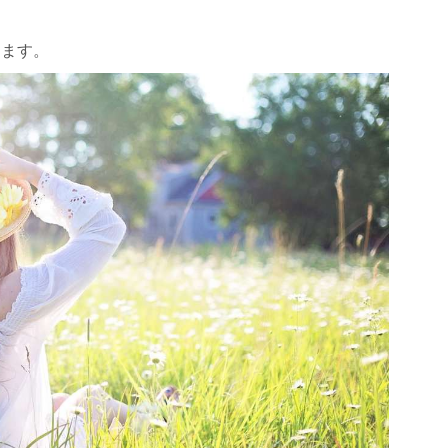
夢
します。
夢
る夢
う夢