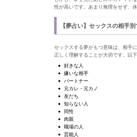
性が高いです。あまり無理をせず、
【夢占い】セックスの相手別1
セックスする夢がもつ意味は、相手
正しく理解することが大切です。以
好きな人
嫌いな相手
パートナー
元カレ・元カノ
友だち
知らない人
同性
肉親
職場の人
芸能人