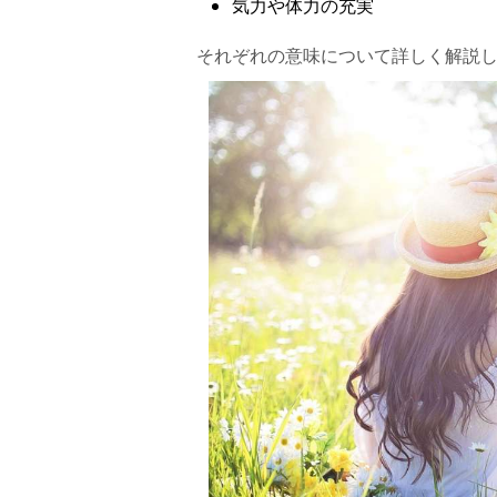
気力や体力の充実
11. 不確かな存在の相手とセックスする
それぞれの意味について詳しく解説
【夢占い】セックスの状況別10選
1. 気持ちいいセックスの夢
2. セックスが気持ちいいと思えなかった
3. 複数人の相手とセックスする夢
4. 人のセックスを見ている夢
5. 性別が入れ替わった状態でセックスす
6. セックスを拒否する夢
7. セックスを拒否される夢
8. セックスを邪魔され途中でやめてしま
9. 強引にセックスする夢
10. 強引にセックスされる夢