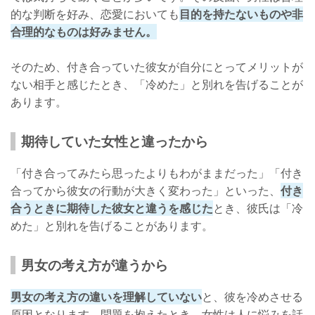
的な判断を好み、恋愛においても
目的を持たないものや非
合理的なものは好みません。
そのため、付き合っていた彼女が自分にとってメリットが
ない相手と感じたとき、「冷めた」と別れを告げることが
あります。
期待していた女性と違ったから
「付き合ってみたら思ったよりもわがままだった」「付き
合ってから彼女の行動が大きく変わった」といった、
付き
合うときに期待した彼女と違うを感じた
とき、彼氏は「冷
めた」と別れを告げることがあります。
男女の考え方が違うから
男女の考え方の違いを理解していない
と、彼を冷めさせる
原因となります。問題を抱えたとき、女性は人に悩みを話