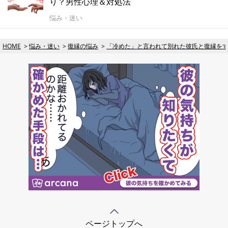
り？男性心理＆対処法
悩み・迷い
HOME
悩み・迷い
復縁の悩み
「冷めた」と言われて別れた彼氏と復縁を
ページトップへ