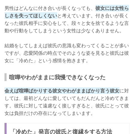
男性はどんなに付き合いが長くなっても、
彼女には女性ら
しさを失ってほしくない
と考えています。付き合いが長く
なった彼氏相手に安心をして、段々と女を捨てるような言
動や行動をしてしまうという女性は少なくありません。
結婚をしてしまえば彼氏の意識も変わってくることが多い
ですが、恋愛関係の時点でそのような姿を見ると彼氏は彼
女に「冷めた」という感情を抱きます。
喧嘩やわがままに我慢できなくなった
会えば喧嘩ばかりする彼女やわがままばかり言う彼女
に対
しては、最初どんなに愛していてもだんだんと冷めてきま
す。彼氏に対して遠慮なく接しすぎると、彼氏にとって彼
女は負担だけの存在になってしまいます。
「冷めた」発言の彼氏と復縁をする方法