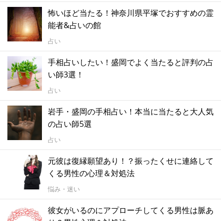
怖いほど当たる！神奈川県平塚でおすすめの霊
能者&占いの館
占い
手相占いしたい！盛岡でよく当たると評判の占
い師3選！
占い
岩手・盛岡の手相占い！本当に当たると大人気
の占い師5選
占い
元彼は復縁願望あり！？振ったくせに連絡して
くる男性の心理＆対処法
悩み・迷い
彼女がいるのにアプローチしてくる男性は脈あ