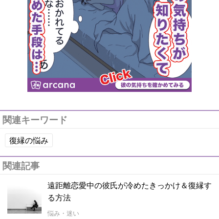
関連キーワード
復縁の悩み
関連記事
遠距離恋愛中の彼氏が冷めたきっかけ＆復縁す
る方法
悩み・迷い