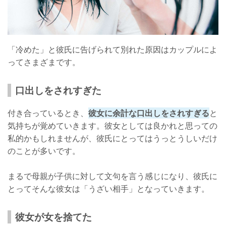
「冷めた」と彼氏に告げられて別れた原因はカップルによ
ってさまざまです。
口出しをされすぎた
付き合っているとき、
彼女に余計な口出しをされすぎる
と
気持ちが覚めていきます。彼女としては良かれと思っての
私的かもしれませんが、彼氏にとってはうっとうしいだけ
のことが多いです。
まるで母親が子供に対して文句を言う感じになり、彼氏に
とってそんな彼女は「うざい相手」となっていきます。
彼女が女を捨てた