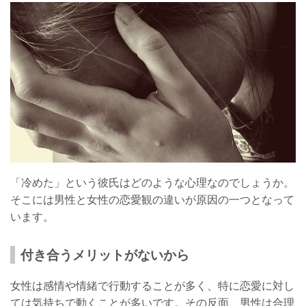
【復縁する方法4】共通の知人を頼る
復縁ができなくなる！NGなこととは？
さいごに
「冷めた」という彼氏はどのような心理なのでしょうか。
そこには男性と女性の恋愛観の違いが原因の一つとなって
います。
付き合うメリットがないから
女性は感情や情緒で行動することが多く、特に恋愛に対し
ては気持ちで動くことが多いです。その反面、男性は合理