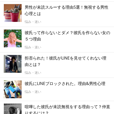
男性が未読スルーする理由5選！無視する男性
心理とは
悩み・迷い
彼氏って作らないとダメ？彼氏を作らない女の
５つ理由
悩み・迷い
拒否られた！彼氏がLINEを見せてくれない理
由とは？
悩み・迷い
彼氏にLINEブロックされた。理由&男性心理
悩み・迷い
喧嘩した彼氏が未読無視をする理由って？仲直
りするには？