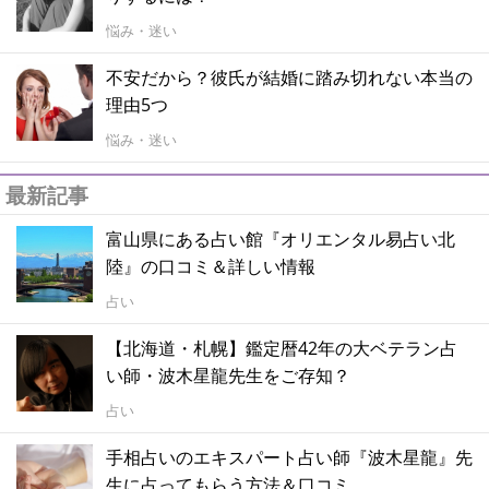
悩み・迷い
不安だから？彼氏が結婚に踏み切れない本当の
理由5つ
悩み・迷い
最新記事
富山県にある占い館『オリエンタル易占い北
陸』の口コミ＆詳しい情報
占い
【北海道・札幌】鑑定暦42年の大ベテラン占
い師・波木星龍先生をご存知？
占い
手相占いのエキスパート占い師『波木星龍』先
生に占ってもらう方法＆口コミ