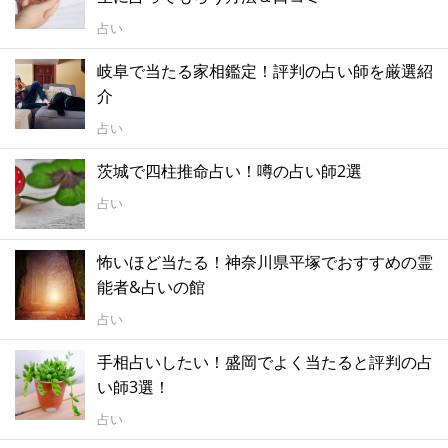
占い
岐阜で当たる家相鑑定！評判の占い師を厳選紹
介
占い
茨城で四柱推命占い！噂の占い師2選
占い
怖いほど当たる！神奈川県平塚でおすすめの霊
能者&占いの館
占い
手相占いしたい！盛岡でよく当たると評判の占
い師3選！
占い