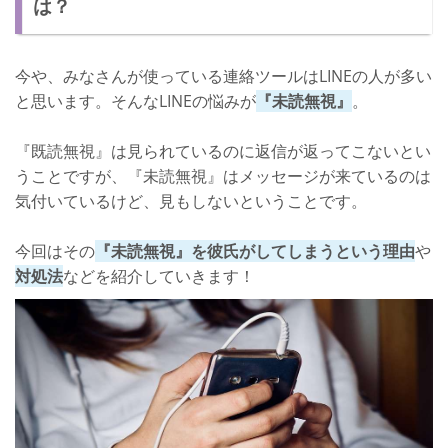
は？
さいごに
今や、みなさんが使っている連絡ツールはLINEの人が多い
と思います。そんなLINEの悩みが
『未読無視』
。
『既読無視』は見られているのに返信が返ってこないとい
うことですが、『未読無視』はメッセージが来ているのは
気付いているけど、見もしないということです。
今回はその
『未読無視』を彼氏がしてしまうという理由
や
対処法
などを紹介していきます！