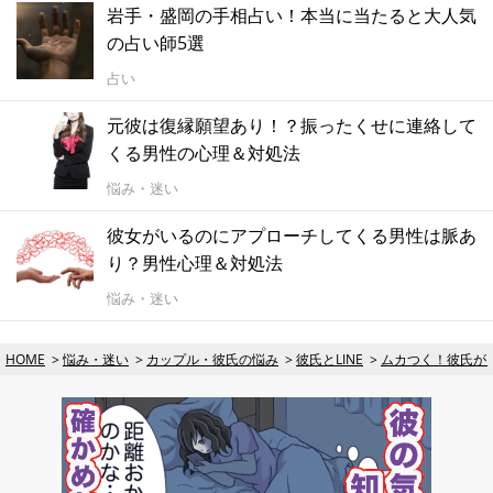
岩手・盛岡の手相占い！本当に当たると大人気
の占い師5選
占い
元彼は復縁願望あり！？振ったくせに連絡して
くる男性の心理＆対処法
悩み・迷い
彼女がいるのにアプローチしてくる男性は脈あ
り？男性心理＆対処法
悩み・迷い
HOME
悩み・迷い
カップル・彼氏の悩み
彼氏とLINE
ムカつく！彼氏がL