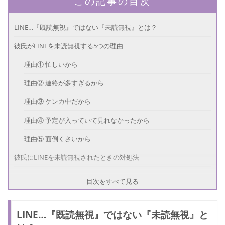
この記事の目次
LINE…『既読無視』ではない『未読無視』とは？
彼氏がLINEを未読無視する5つの理由
理由① 忙しいから
理由② 連絡が多すぎるから
理由③ ケンカ中だから
理由④ 予定が入っていて見れなかったから
理由⑤ 面倒くさいから
彼氏にLINEを未読無視されたときの対処法
対処法① 電話をする
目次をすべて見る
対処法② 挨拶などのスタンプを送る
LINE…『既読無視』ではない『未読無視』と
対処法③ 写真を送る