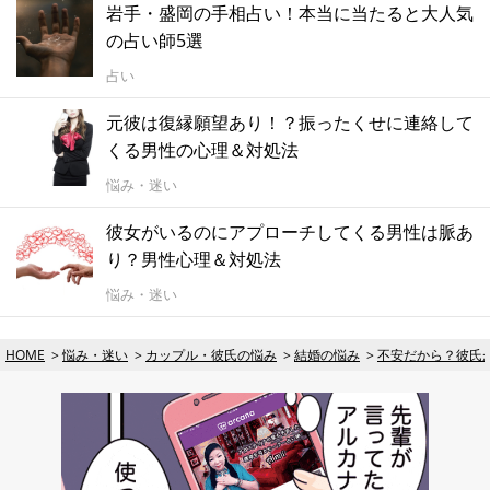
岩手・盛岡の手相占い！本当に当たると大人気
の占い師5選
占い
元彼は復縁願望あり！？振ったくせに連絡して
くる男性の心理＆対処法
悩み・迷い
彼女がいるのにアプローチしてくる男性は脈あ
り？男性心理＆対処法
悩み・迷い
HOME
悩み・迷い
カップル・彼氏の悩み
結婚の悩み
不安だから？彼氏