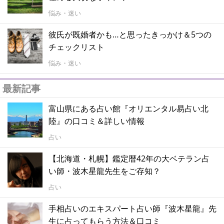
悩み・迷い
彼氏が既婚者かも…と思ったきっかけ＆5つの
チェックリスト
悩み・迷い
最新記事
富山県にある占い館『オリエンタル易占い北
陸』の口コミ＆詳しい情報
占い
【北海道・札幌】鑑定暦42年の大ベテラン占
い師・波木星龍先生をご存知？
占い
手相占いのエキスパート占い師『波木星龍』先
生に占ってもらう方法＆口コミ