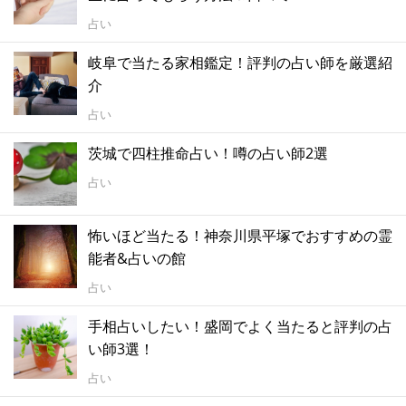
占い
岐阜で当たる家相鑑定！評判の占い師を厳選紹
介
占い
茨城で四柱推命占い！噂の占い師2選
占い
怖いほど当たる！神奈川県平塚でおすすめの霊
能者&占いの館
占い
手相占いしたい！盛岡でよく当たると評判の占
い師3選！
占い