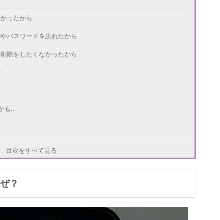
たかったから
IDやパスワードを忘れたから
クや削除をしたくなかったから
？
かも…
目次をすべて見る
① 電話やメール
なぜ？
② SNSのダイレクトメッセージ
段③ 共通の友人にお願いする