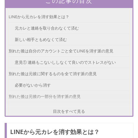
この記事の目次
LINEから元カレを消す効果とは？
元カレと連絡を取り合わなくて済む
新しい相手ともめなくて済む
別れた後は自分のアカウントごと全てLINEを消す派の意見
意見① 連絡もこないししなくて良いのでストレスがない
別れた後は元彼に関するものを全て消す派の意見
必要がないから消す
別れた後は元彼の一部分を消す派の意見
どちらかだけ消す
目次をすべて見る
特になにも消さない派の意見
LINEから元カレを消す効果とは？
さいごに