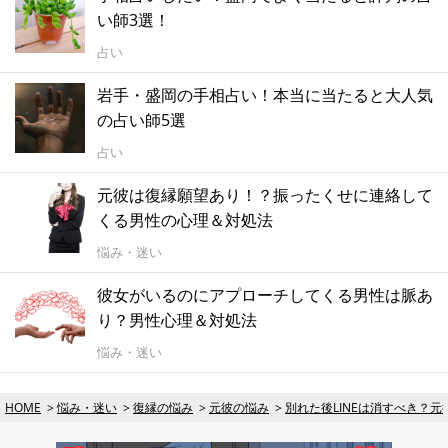
い師3選！
占い
岩手・盛岡の手相占い！本当に当たると大人気
の占い師5選
占い
元彼は復縁願望あり！？振ったくせに連絡して
くる男性の心理＆対処法
悩み・迷い
彼女がいるのにアプローチしてくる男性は脈あ
り？男性心理＆対処法
悩み・迷い
HOME
悩み・迷い
復縁の悩み
元彼の悩み
別れた後LINEは消すべき？