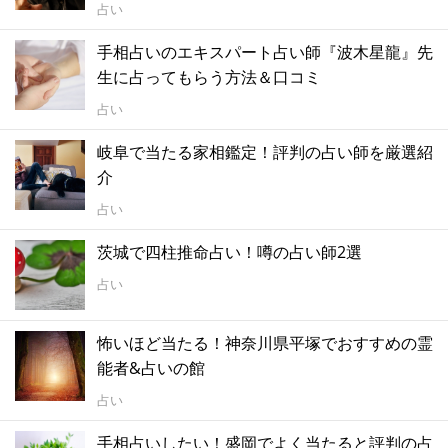
占い
手相占いのエキスパート占い師『波木星龍』先
生に占ってもらう方法＆口コミ
占い
岐阜で当たる家相鑑定！評判の占い師を厳選紹
介
占い
茨城で四柱推命占い！噂の占い師2選
占い
怖いほど当たる！神奈川県平塚でおすすめの霊
能者&占いの館
占い
手相占いしたい！盛岡でよく当たると評判の占