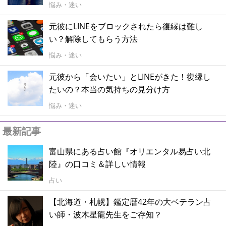
悩み・迷い
元彼にLINEをブロックされたら復縁は難し
い？解除してもらう方法
悩み・迷い
元彼から「会いたい」とLINEがきた！復縁し
たいの？本当の気持ちの見分け方
悩み・迷い
最新記事
富山県にある占い館『オリエンタル易占い北
陸』の口コミ＆詳しい情報
占い
【北海道・札幌】鑑定暦42年の大ベテラン占
い師・波木星龍先生をご存知？