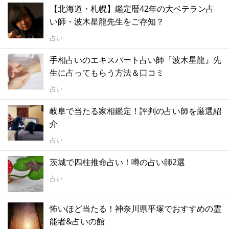
【北海道・札幌】鑑定暦42年の大ベテラン占
い師・波木星龍先生をご存知？
占い
手相占いのエキスパート占い師『波木星龍』先
生に占ってもらう方法＆口コミ
占い
岐阜で当たる家相鑑定！評判の占い師を厳選紹
介
占い
茨城で四柱推命占い！噂の占い師2選
占い
怖いほど当たる！神奈川県平塚でおすすめの霊
能者&占いの館