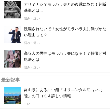
アリ？ナシ？モラハラ夫との復縁に悩む！判断
基準とは…
悩み・迷い
洗脳されないで！女性がモラハラ夫に気づかな
い理由って？
悩み・迷い
高収入の男性はモラハラ夫になる！？特徴と対
処法とは
悩み・迷い
最新記事
富山県にある占い館『オリエンタル易占い北
陸』の口コミ＆詳しい情報
占い