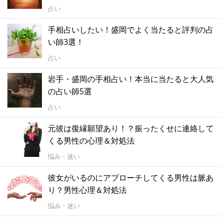
占い
手相占いしたい！盛岡でよく当たると評判の占
い師3選！
占い
岩手・盛岡の手相占い！本当に当たると大人気
の占い師5選
占い
元彼は復縁願望あり！？振ったくせに連絡して
くる男性の心理＆対処法
悩み・迷い
彼女がいるのにアプローチしてくる男性は脈あ
り？男性心理＆対処法
悩み・迷い