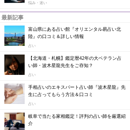
悩み・迷い
最新記事
富山県にある占い館『オリエンタル易占い北
陸』の口コミ＆詳しい情報
占い
【北海道・札幌】鑑定暦42年の大ベテラン占
い師・波木星龍先生をご存知？
占い
手相占いのエキスパート占い師『波木星龍』先
生に占ってもらう方法＆口コミ
占い
岐阜で当たる家相鑑定！評判の占い師を厳選紹
介