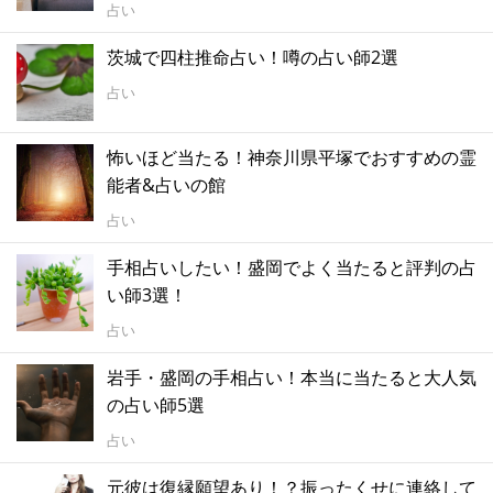
占い
茨城で四柱推命占い！噂の占い師2選
占い
怖いほど当たる！神奈川県平塚でおすすめの霊
能者&占いの館
占い
手相占いしたい！盛岡でよく当たると評判の占
い師3選！
占い
岩手・盛岡の手相占い！本当に当たると大人気
の占い師5選
占い
元彼は復縁願望あり！？振ったくせに連絡して