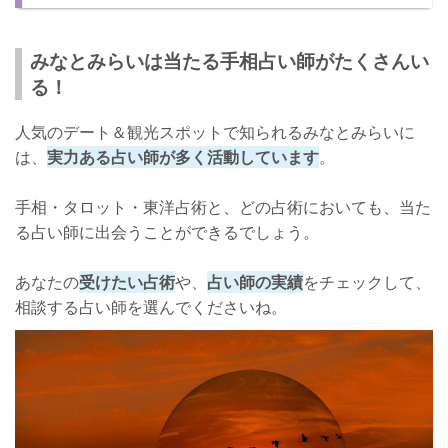
口コミ
店舗詳細
みなとみらいは当たる手相占い師がたくさんい
る！
みなとみらいで当たると評判の手相占い師【SUPER手相鑑定：西谷
泰人(にしたにやすと)先生】
人気のデート＆観光スポットで知られるみなとみらいに
西谷泰人先生について
は、
実力ある占い師が多く活動しています
。
口コミ
手相・タロット・東洋占術と、どの占術においても、当た
店舗詳細
る占い師に出会うことができるでしょう。
みなとみらいで当たる手相占いを体験しよう！
あなたの
受けたい占術
や、
占い師の実績
をチェックして、
相談する占い師を選んでくださいね。