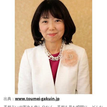
出典：
www.toumei-gakuin.jp