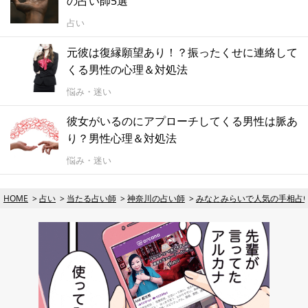
の占い師5選
占い
元彼は復縁願望あり！？振ったくせに連絡して
くる男性の心理＆対処法
悩み・迷い
彼女がいるのにアプローチしてくる男性は脈あ
り？男性心理＆対処法
悩み・迷い
HOME
占い
当たる占い師
神奈川の占い師
みなとみらいで人気の手相占