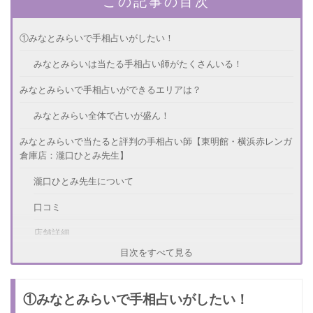
この記事の目次
①みなとみらいで手相占いがしたい！
みなとみらいは当たる手相占い師がたくさんいる！
みなとみらいで手相占いができるエリアは？
みなとみらい全体で占いが盛ん！
みなとみらいで当たると評判の手相占い師【東明館・横浜赤レンガ
倉庫店：瀧口ひとみ先生】
瀧口ひとみ先生について
口コミ
店舗詳細
目次をすべて見る
みなとみらいで当たると評判の手相占い師【占い館・沙羅双樹：黄
木郁理(おうきいくり)先生】
①みなとみらいで手相占いがしたい！
黄木郁理先生について