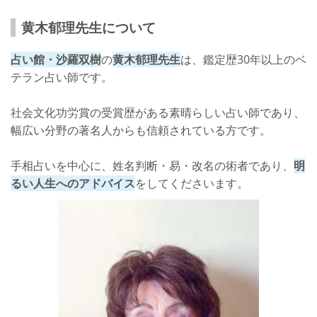
黄木郁理先生について
占い館・沙羅双樹
の
黄木郁理先生
は、鑑定歴30年以上のベ
テラン占い師です。
社会文化功労賞の受賞歴がある素晴らしい占い師であり、
幅広い分野の著名人からも信頼されている方です。
手相占いを中心に、姓名判断・易・改名の術者であり、
明
るい人生へのアドバイス
をしてくださいます。