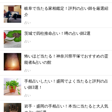
岐阜で当たる家相鑑定！評判の占い師を厳選紹
介
占い
茨城で四柱推命占い！噂の占い師2選
占い
怖いほど当たる！神奈川県平塚でおすすめの霊
能者&占いの館
占い
手相占いしたい！盛岡でよく当たると評判の占
い師3選！
占い
岩手・盛岡の手相占い！本当に当たると大人気