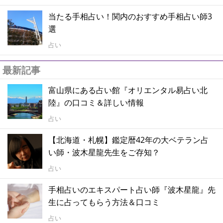
当たる手相占い！関内のおすすめ手相占い師3
選
占い
最新記事
富山県にある占い館『オリエンタル易占い北
陸』の口コミ＆詳しい情報
占い
【北海道・札幌】鑑定暦42年の大ベテラン占
い師・波木星龍先生をご存知？
占い
手相占いのエキスパート占い師『波木星龍』先
生に占ってもらう方法＆口コミ
占い