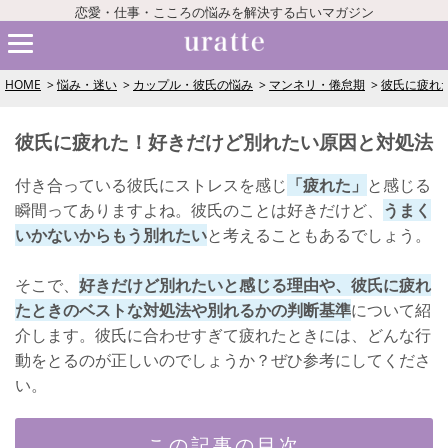
恋愛・仕事・こころの悩みを解決する占いマガジン
HOME
悩み・迷い
カップル・彼氏の悩み
マンネリ・倦怠期
彼氏に疲れ
彼氏に疲れた！好きだけど別れたい原因と対処法
付き合っている彼氏にストレスを感じ
「疲れた」
と感じる
瞬間ってありますよね。彼氏のことは好きだけど、
うまく
いかないからもう別れたい
と考えることもあるでしょう。
そこで、
好きだけど別れたいと感じる理由や、彼氏に疲れ
たときのベストな対処法や別れるかの判断基準
について紹
介します。彼氏に合わせすぎて疲れたときには、どんな行
動をとるのが正しいのでしょうか？ぜひ参考にしてくださ
い。
この記事の目次