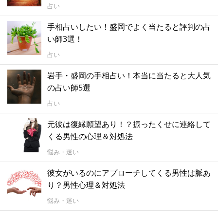
占い
手相占いしたい！盛岡でよく当たると評判の占
い師3選！
占い
岩手・盛岡の手相占い！本当に当たると大人気
の占い師5選
占い
元彼は復縁願望あり！？振ったくせに連絡して
くる男性の心理＆対処法
悩み・迷い
彼女がいるのにアプローチしてくる男性は脈あ
り？男性心理＆対処法
悩み・迷い