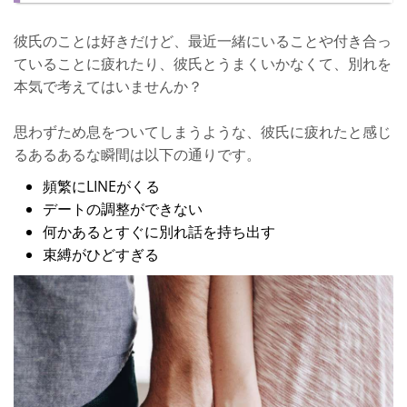
彼氏に疲れても別れないほうがいいケース
彼氏のことは好きだけど、最近一緒にいることや付き合っ
彼氏に疲れたときの対処法
ていることに疲れたり、彼氏とうまくいかなくて、別れを
対処法1：正直に自分の気持ちを伝える
本気で考えてはいませんか？
対処法2：プチ冷却期間を設ける
思わずため息をついてしまうような、彼氏に疲れたと感じ
対処法3：1人の時間をつくって冷静になる
るあるあるな瞬間は以下の通りです。
対処法4：いつもと違うデートをする
頻繁にLINEがくる
デートの調整ができない
対処法5：友達に相談をする
何かあるとすぐに別れ話を持ち出す
対処法6：2人でルールを決める
束縛がひどすぎる
みんなが実践した彼氏に疲れた時の対処法は？
彼氏と話し合った
会う回数を減らした
好きでも疲れるのはよくあること！