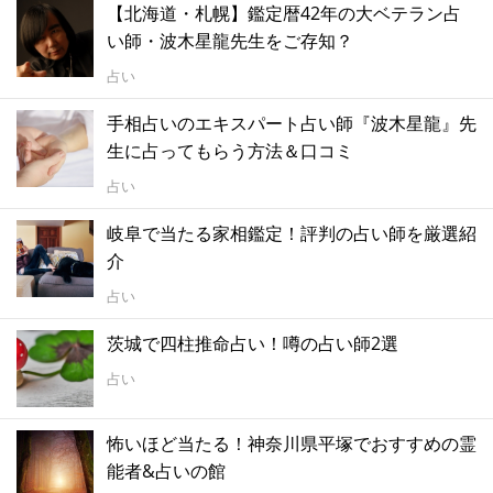
【北海道・札幌】鑑定暦42年の大ベテラン占
い師・波木星龍先生をご存知？
占い
手相占いのエキスパート占い師『波木星龍』先
生に占ってもらう方法＆口コミ
占い
岐阜で当たる家相鑑定！評判の占い師を厳選紹
介
占い
茨城で四柱推命占い！噂の占い師2選
占い
怖いほど当たる！神奈川県平塚でおすすめの霊
能者&占いの館