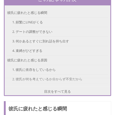
彼氏に疲れたと感じる瞬間
1. 頻繁にLINEがくる
2. デートの調整ができない
3. 何かあるとすぐに別れ話を持ち出す
4. 束縛がひどすぎる
彼氏に疲れたと感じる原因
1. 彼氏に依存をしているから
2. 彼氏が何を考えているか分からず不安だから
3. 彼氏に対して不満やストレスがたまっているから
目次をすべて見る
別れるかの判断基準
彼氏に疲れたと感じる瞬間
彼氏に疲れたら別れる方がいいケース