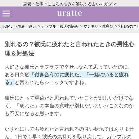
恋愛・仕事・こころの悩みを解決する占いマガジン
HOME
悩み・迷い
カップル・彼氏の悩み
マンネリ・倦怠期
別れるの？
別れるの？彼氏に疲れたと言われたときの男性心
理＆対処法
大好きな彼氏とラブラブで幸せ…なんて思っていたのに、
ある日突然
「付き合うのに疲れた」「一緒にいると疲れ
る」
と言われたらショックですよね。
彼氏にとって重荷だと思われていたことが悲しいだけでな
く、「疲れた」の本当の意味が別れたいということなのか
も不安になると思います。
いずれにしても疲れたと言われるの良い状況ではありませ
ん。1日でも早く彼氏の気持ちを取り戻して、カップルの