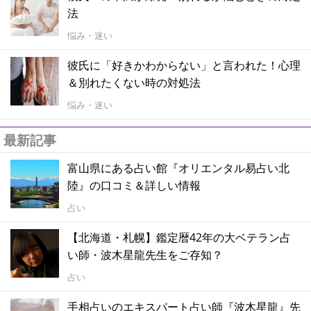
法
悩み・迷い
彼氏に「好きかわからない」と言われた！心理
＆別れたくない時の対処法
悩み・迷い
最新記事
富山県にある占い館『オリエンタル易占い北
陸』の口コミ＆詳しい情報
占い
【北海道・札幌】鑑定暦42年の大ベテラン占
い師・波木星龍先生をご存知？
占い
手相占いのエキスパート占い師『波木星龍』先