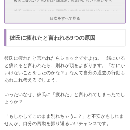
彼氏に疲れたと言われた原因⑤：言葉がいちいち重いから
彼氏に疲れたと言われた原因⑥：性格と価値観が合わないから
目次をすべて見る
彼氏に疲れたと言われた原因⑦：ネガティブ思考だから
彼氏に疲れたと言われた原因⑧：悪口ばかり言うから
彼氏に疲れたと言われる9つの原因
彼氏に疲れたと言われた原因⑨：恋愛をする余裕がないほど忙
しいから
彼氏に疲れたと言われたらショックですよね。一緒にいる
別れたいの？「疲れた」という男性心理
と疲れると言われたら、別れが頭をよぎります。「なにか
彼女がわがままでイライラしている
いけないことをしたのかな？」なんて自分の過去の行動も
あれこれ考えるでしょう。
彼女に冷めたから別れたい
恋愛以外でうまくいっていないことがあり辛い
いったいなぜ、彼氏に「疲れた」と言われてしまったでし
ょうか？
別れる気はないがその時の感情で発言した
彼氏に疲れたと言われたときの対処法
「もしかしてこのまま別れちゃう...？」と不安かもしれま
せんが、自分の言動を振り返るいいチャンスです。
彼氏に疲れたと言われたときの対処法：素直に謝る