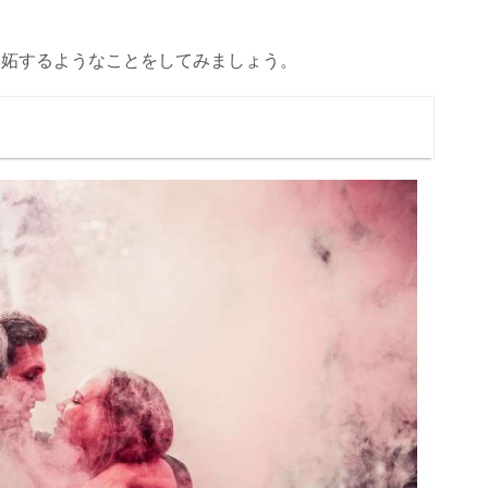
嫉妬するようなことをしてみましょう。