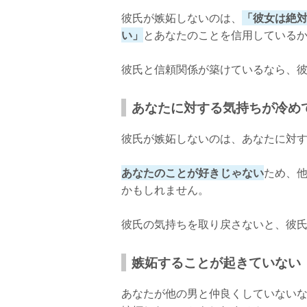
彼女が他の男の話を楽しそうにする
彼氏が嫉妬しないのは、
「彼女は絶
彼女と良好な関係を保てていない
い」
とあなたのことを信用している
彼氏に嫉妬されるためのコツ
彼氏と信頼関係が築けているなら、
あなたに対する気持ちが冷め
彼氏が嫉妬しないのは、あなたに対
あなたのことが好きじゃない
ため、
かもしれません。
彼氏の気持ちを取り戻さないと、彼
嫉妬することが起きていない
あなたが他の男と仲良くしていない