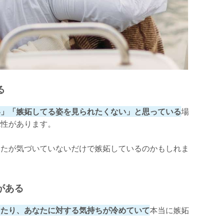
る
い」「嫉妬してる姿を見られたくない」と思っている
場
能性があります。
なたが気づいていないだけで嫉妬しているのかもしれま
がある
ったり、あなたに対する気持ちが冷めていて
本当に嫉妬