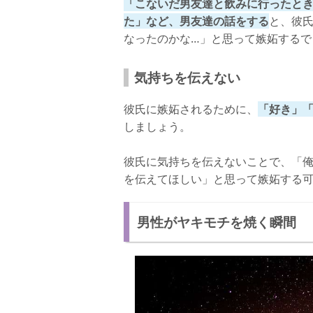
「こないだ男友達と飲みに行ったと
た」など、男友達の話をする
と、彼
なったのかな…」と思って嫉妬するで
気持ちを伝えない
彼氏に嫉妬されるために、
「好き」
しましょう。
彼氏に気持ちを伝えないことで、「
を伝えてほしい」と思って嫉妬する
男性がヤキモチを焼く瞬間