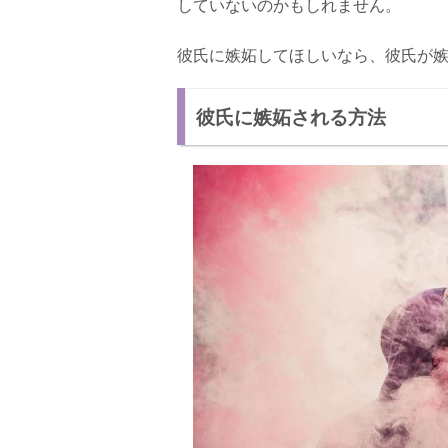
していないのかもしれません。
彼氏に嫉妬してほしいなら、彼氏が
彼氏に嫉妬される方法