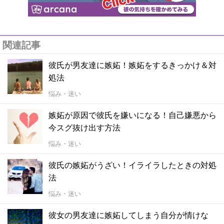
関連記事
彼氏が男友達に嫉妬！嫉妬をするきっかけ＆対
処法
悩み・迷い
嫉妬が原因で彼氏を嫌いになる！自己嫌悪から
今スグ抜け出す方法
悩み・迷い
彼氏の嫉妬がうざい！イライラしたときの対処
法
悩み・迷い
彼女の男友達に嫉妬してしまう自分が情けな