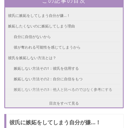
この記事の目次
彼氏に嫉妬をしてしまう自分が嫌…！
嫉妬したくないのに嫉妬してしまう理由
自分に自信がないから
彼が奪われる可能性を感じてしまうから
彼氏を嫉妬しない方法とは？
嫉妬しない方法その1：彼氏を信用する
嫉妬しない方法その2：自分に自信をもつ
嫉妬しない方法その3：他人と比べるのではなく参考にする
彼氏にとって良い嫉妬と悪い嫉妬とは？
目次をすべて見る
可愛い嫉妬はいい嫉妬
彼氏に嫉妬をしてしまう自分が嫌…！
彼にストレスを与えるのは悪い嫉妬