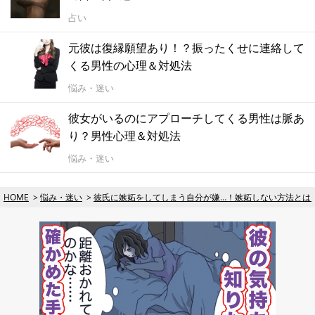
占い
元彼は復縁願望あり！？振ったくせに連絡して
くる男性の心理＆対処法
悩み・迷い
彼女がいるのにアプローチしてくる男性は脈あ
り？男性心理＆対処法
悩み・迷い
HOME
悩み・迷い
彼氏に嫉妬をしてしまう自分が嫌…！嫉妬しない方法とは