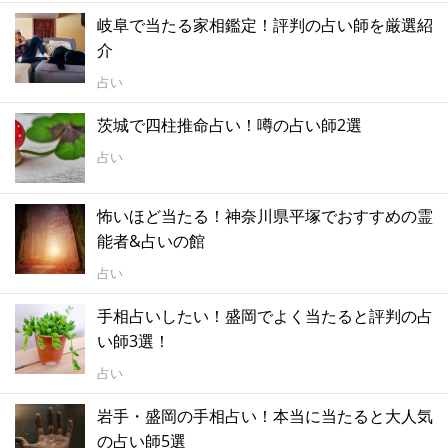
岐阜で当たる家相鑑定！評判の占い師を厳選紹
介
占い
茨城で四柱推命占い！噂の占い師2選
占い
怖いほど当たる！神奈川県平塚でおすすめの霊
能者&占いの館
占い
手相占いしたい！盛岡でよく当たると評判の占
い師3選！
占い
岩手・盛岡の手相占い！本当に当たると大人気
の占い師5選