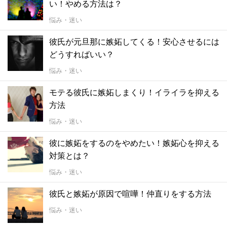
い！やめる方法は？
悩み・迷い
彼氏が元旦那に嫉妬してくる！安心させるには
どうすればいい？
悩み・迷い
モテる彼氏に嫉妬しまくり！イライラを抑える
方法
悩み・迷い
彼に嫉妬をするのをやめたい！嫉妬心を抑える
対策とは？
悩み・迷い
彼氏と嫉妬が原因で喧嘩！仲直りをする方法
悩み・迷い