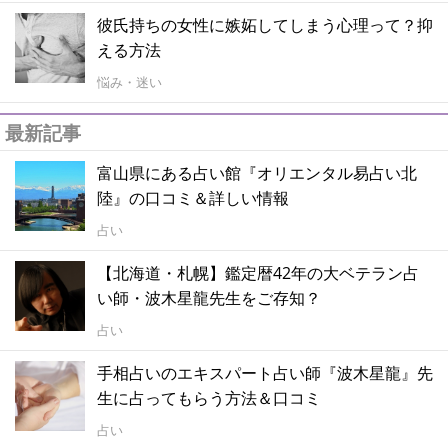
彼氏持ちの女性に嫉妬してしまう心理って？抑
える方法
悩み・迷い
最新記事
富山県にある占い館『オリエンタル易占い北
陸』の口コミ＆詳しい情報
占い
【北海道・札幌】鑑定暦42年の大ベテラン占
い師・波木星龍先生をご存知？
占い
手相占いのエキスパート占い師『波木星龍』先
生に占ってもらう方法＆口コミ
占い