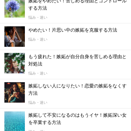
嫉妬をやめたい！苦しめる理由とコントロール
する方法
悩み・迷い
やめたい！片思い中の嫉妬を克服する方法
悩み・迷い
もう疲れた！嫉妬が自分自身を苦しめる理由と
対処法
悩み・迷い
嫉妬しない人になりたい！恋愛の嫉妬をなくす
方法
悩み・迷い
嫉妬して不安になるのはもうイヤ！嫉妬深い女
を卒業する方法