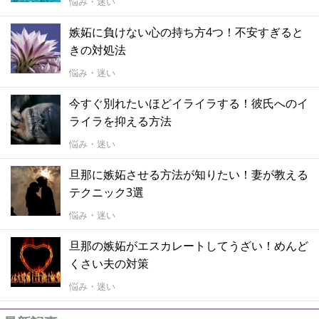
悩み・迷い
嫉妬に負けない心の持ち方4つ！不安すぎると
きの対処法
悩み・迷い
今すぐ別れたいほどイライラする！彼氏へのイ
ライラを抑える方法
悩み・迷い
旦那に嫉妬させる方法が知りたい！妻が教える
テクニック3選
悩み・迷い
旦那の嫉妬がエスカレートしてうざい！めんど
くさい夫の対策
悩み・迷い