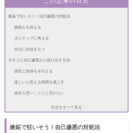
この記事の目次
嫉妬で狂いそう！自己嫌悪の対処法
嫉妬心を抑える
ポジティブに考える
自分に自信をもつ
今すぐに自己嫌悪から抜け出す方法
彼氏に気持ちを伝える
楽しいと思える時間を過ごす
嫉妬を悪いことだと思わない
嫉妬と自己嫌悪が止まらない原因は？
目次をすべて見る
自分に自信がない
嫉妬で狂いそう！自己嫌悪の対処法
彼氏に依存している