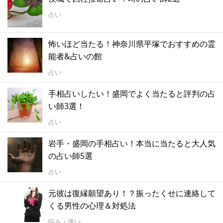
占い
怖いほど当たる！神奈川県平塚でおすすめの霊
能者&占いの館
占い
手相占いしたい！盛岡でよく当たると評判の占
い師3選！
占い
岩手・盛岡の手相占い！本当に当たると大人気
の占い師5選
占い
元彼は復縁願望あり！？振ったくせに連絡して
くる男性の心理＆対処法
悩み・迷い