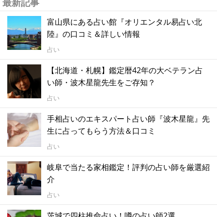
最新記事
富山県にある占い館『オリエンタル易占い北
陸』の口コミ＆詳しい情報
占い
【北海道・札幌】鑑定暦42年の大ベテラン占
い師・波木星龍先生をご存知？
占い
手相占いのエキスパート占い師『波木星龍』先
生に占ってもらう方法＆口コミ
占い
岐阜で当たる家相鑑定！評判の占い師を厳選紹
介
占い
茨城で四柱推命占い！噂の占い師2選