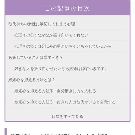
この記事の目次
彼氏持ちの女性に嫉妬してしまう心理
心理その➀：なかなか振り向いてくれない
心理その➁：自分以外の男といちゃいちゃしているから
嫉妬していることは隠すべき？
好きな人を振り向かせたいなら嫉妬は隠すべきです。
嫉妬心を抑える方法とは？
嫉妬心を抑える方法➀：自分磨きに力を入れる
嫉妬心を抑える方法➁：好きな人は彼氏がいると自覚する
彼氏持ちの女性を好きになったときの対処法
目次をすべて見る
対処法➀：結果を気にせず気持ちを伝える