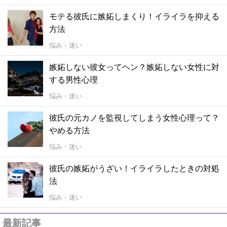
モテる彼氏に嫉妬しまくり！イライラを抑える
方法
悩み・迷い
嫉妬しない彼女ってヘン？嫉妬しない女性に対
する男性心理
悩み・迷い
彼氏の元カノを監視してしまう女性心理って？
やめる方法
悩み・迷い
彼氏の嫉妬がうざい！イライラしたときの対処
法
悩み・迷い
最新記事