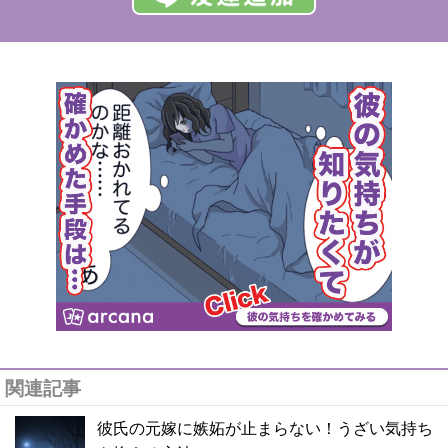
関連記事
彼氏の元嫁に嫉妬が止まらない！うざい気持ち