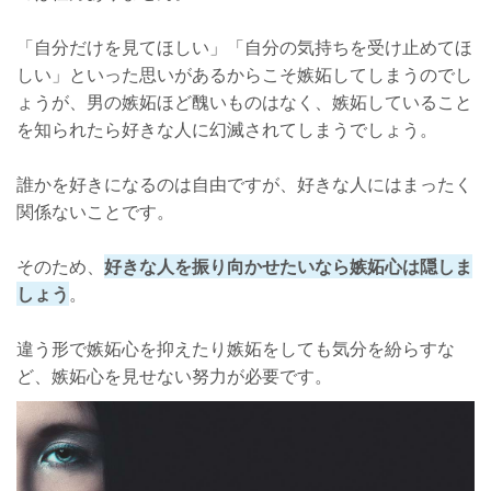
「自分だけを見てほしい」「自分の気持ちを受け止めてほ
しい」といった思いがあるからこそ嫉妬してしまうのでし
ょうが、男の嫉妬ほど醜いものはなく、嫉妬していること
を知られたら好きな人に幻滅されてしまうでしょう。
誰かを好きになるのは自由ですが、好きな人にはまったく
関係ないことです。
そのため、
好きな人を振り向かせたいなら嫉妬心は隠しま
しょう
。
違う形で嫉妬心を抑えたり嫉妬をしても気分を紛らすな
ど、嫉妬心を見せない努力が必要です。