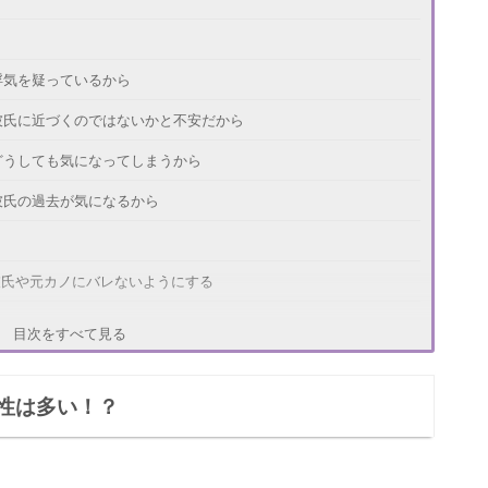
浮気を疑っているから
彼氏に近づくのではないかと不安だから
どうしても気になってしまうから
彼氏の過去が気になるから
彼氏や元カノにバレないようにする
監視だけで接触しないようにする
目次をすべて見る
SNSの監視に執着しすぎない
性は多い！？
ンインストールする
アカウントを削除する