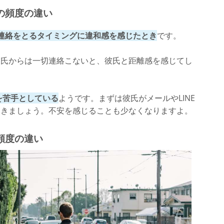
の頻度の違い
連絡をとるタイミングに違和感を感じたとき
です。
彼氏からは一切連絡こないと、彼氏と距離感を感じてし
を苦手としている
ようです。まずは彼氏がメールやLINE
おきましょう。不安を感じることも少なくなりますよ。
頻度の違い