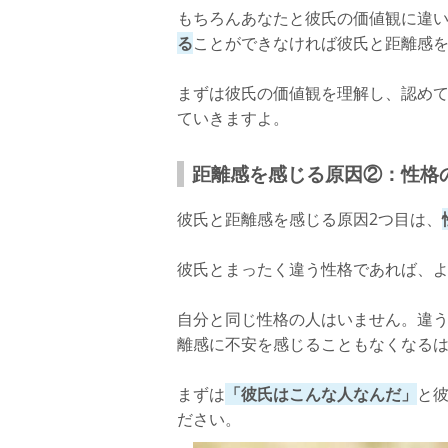
もちろんあなたと彼氏の価値観に違
る
ことができなければ彼氏と距離感
まずは彼氏の価値観を理解し、認め
ていきますよ。
距離感を感じる原因②：性格
彼氏と距離感を感じる原因2つ目は、
彼氏とまったく違う性格であれば、
自分と同じ性格の人はいません。違
離感に不安を感じることもなくなる
まずは
「彼氏はこんな人なんだ」
と
ださい。