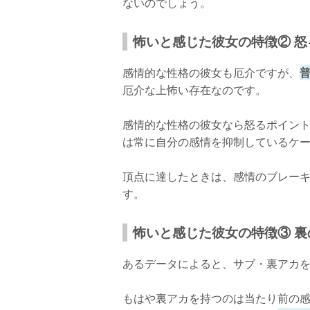
ないのでしょう。
怖いと感じた彼女の特徴② 
感情的な性格の彼女も厄介ですが、
厄介な上怖い存在なのです。
感情的な性格の彼女なら怒るポイン
は常に自分の感情を抑制しているケ
頂点に達したときは、感情のブレー
す。
怖いと感じた彼女の特徴③ 裏
あるデータによると、サブ・裏アカ
もはや裏アカを持つのは当たり前の