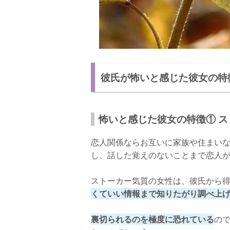
彼氏が怖いと感じた彼女の特
怖いと感じた彼女の特徴① 
恋人関係ならお互いに家族や住まい
し、話した覚えのないことまで恋人
ストーカー気質の女性は、彼氏から
くていい情報まで知りたがり調べ上
裏切られるのを極度に恐れている
の