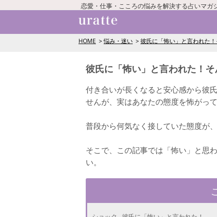
恋愛・仕事・こころの悩みを解決する占いマガ
HOME
悩み・迷い
彼氏に「怖い」と言われた！
彼氏に「怖い」と言われた！そ
付き合いが長くなると安心感から彼
せんが、実はあなたの態度を怖がっ
普段から何気なく接していた態度が
そこで、この記事では「怖い」と思
い。
ショック…彼氏に「怖い」と言われた！