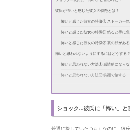
彼氏が怖いと感じた彼女の特徴とは？
怖いと感じた彼女の特徴① ストーカー気
怖いと感じた彼女の特徴② 怒ると手に
怖いと感じた彼女の特徴③ 裏の顔がある
怖いと思われないようにするにはどうする
怖いと思われない方法① 感情的にならな
怖いと思われない方法② 笑顔で接する
いつまでも彼氏に好かれる理想の彼女とは
お礼や挨拶ができる
ショック…彼氏に「怖い」と
言われなかったら気づけなかったとプラス
新たな気持ちで彼氏と向き合おう！
普通に接していたつもりなのに、彼