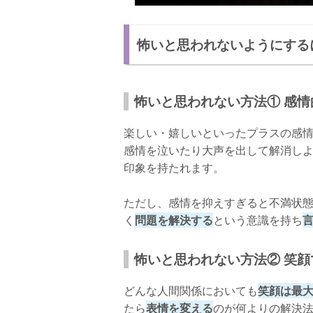
怖いと思われないようにする
怖いと思われない方法① 感
楽しい・嬉しいといったプラスの感
感情を泣いたり大声を出して解消し
印象を持たれます。
ただし、感情を抑えすぎると不満状
く
問題を解決する
という意識を持ち
怖いと思われない方法② 笑顔
どんな人間関係においても
笑顔は最
たら
表情を変える
のが何よりの解決