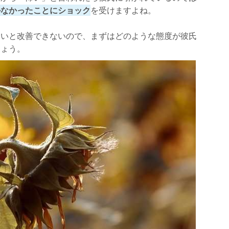
かなかったことにショック
を受けますよね。
ないと改善できないので、まずはどのような態度が彼氏
しょう。