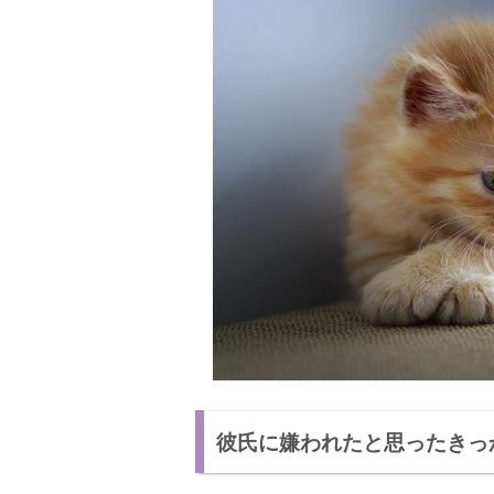
彼氏に嫌われたと思ったきっ