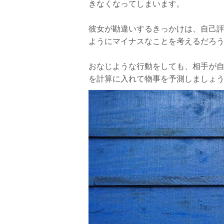
きなくなってしまいます。
彼女が勘違いするきっかけは、自己
ようにマイナスなことを考えるだろ
おなじような行動をしても、相手が
を計算に入れて物事を予測しましょ