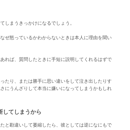
してしまうきっかけになるでしょう。
がなぜ怒っているかわからないときは本人に理由を聞い
であれば、質問したときに手短に説明してくれるはずで
怒ったり、または勝手に思い違いをして泣き出したりす
低さにうんざりして本当に嫌いになってしまうかもしれ
断してしまうから
れたと勘違いして萎縮したら、彼としては逆になにもで