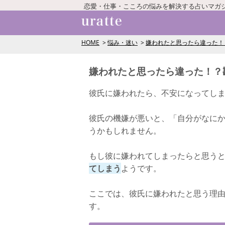
恋愛・仕事・こころの悩みを解決する占いマガ
HOME
悩み・迷い
嫌われたと思ったら違った！
嫌われたと思ったら違った！？
彼氏に嫌われたら、不安になってし
彼氏の機嫌が悪いと、「自分がなに
うかもしれません。
もし彼に嫌われてしまったらと思う
てしまう
ようです。
ここでは、彼氏に嫌われたと思う理
す。