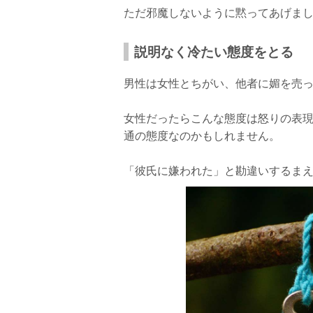
ただ邪魔しないように黙ってあげま
説明なく冷たい態度をとる
男性は女性とちがい、他者に媚を売
女性だったらこんな態度は怒りの表
通の態度なのかもしれません。
「彼氏に嫌われた」と勘違いするま