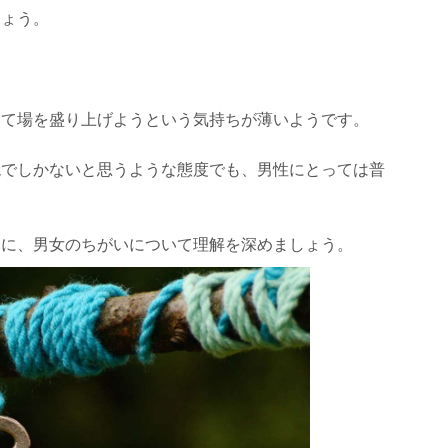
しょう。
って場を盛り上げようという気持ちが薄いようです。
現でしかないと思うような態度でも、男性にとっては普
えに、男女のちがいについて理解を深めましょう。