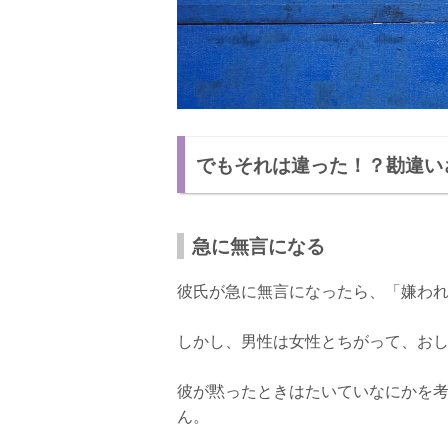
でもそれは違った！？勘違い
急に無言になる
彼氏が急に無言になったら、「嫌わ
しかし、男性は女性とちがって、お
彼が黙ったときはたいていなにかを
ん。