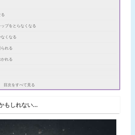
なる
シップをとらなくなる
かなくなる
断られる
おかれる
1】しつこく連絡をする
目次をすべて見る
2】感情的になって文句を言う
かもしれない…
3】束縛する
点を反省して改善する