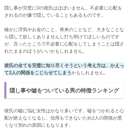
絶対にバレてはいけないことだから
隠し事が完璧に0の彼氏はほぼいません。不必要に心配を
彼女に無駄に心配されると思ったから
されるのが嫌で隠していることもあるものです。
男のプライド
確かに浮気やお金のこと、将来のことなど、大きなことな
プライベートが欲しい
ら隠して欲しくありませんし打ち明けてほしいものです
バレないと思ったから
が、言ったところで不必要に心配をしてしまうことは隠さ
れたままのほうがいいかもしれません。
嘘をつかれやすい女性の特徴
彼氏の全てを知ろうとする
彼氏の全てを完璧に知り尽くそうという考え方は、かえっ
て2人の関係をこじらせてしまう
かもしれません。
自己主張が激しい
彼氏の隠し事を見抜く方法
隠し事や嘘をついている男の特徴ランキング
① 女の勘を働かせる
② 質問をする
彼氏の嘘に悩む女性はかなり多いです。嘘をつかれると心
配が絶えなくなるし、信用もできないため2人の関係が悪
③ カマをかける
くなり別れの原因にもなります。
④ 目を見つめる