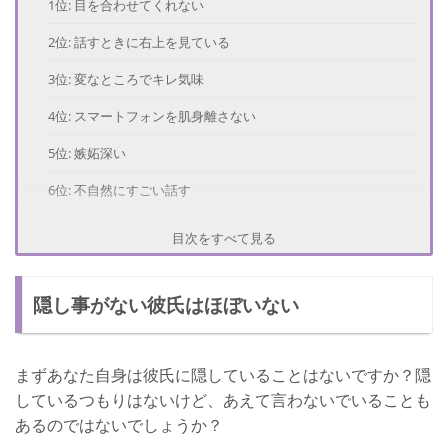
1位: 目を合わせてくれない
2位: 話すときに右上を見ている
3位: 変なところでキレ気味
4位: スマートフォンを肌身離さない
5位: 嫉妬深い
6位: 不自然にすごい話す
7位: 突然美意識が上がる
目次をすべて見る
考えられる隠し事とは？
隠し事がない彼氏はほぼいない
浮気
かっこ悪いと思われたくない
まずあなた自身は彼氏に隠していることはないですか？隠
お金がない
しているつもりはないけど、あえて言わないでいることも
男性が嘘をつく心理
あるのではないでしょうか？