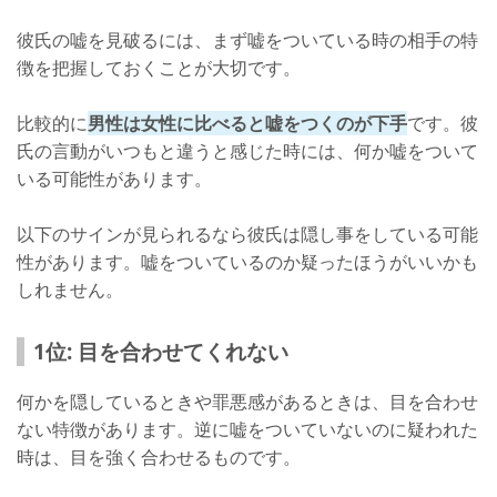
彼氏の嘘を見破るには、まず嘘をついている時の相手の特
⑤ 彼氏の携帯をこっそり見る
徴を把握しておくことが大切です。
⑥ 占いを参考にする
注意！電話で確認をするのはNG
比較的に
男性は女性に比べると嘘をつくのが下手
です。彼
氏の言動がいつもと違うと感じた時には、何か嘘をついて
嘘をつかれた時の対処法
いる可能性があります。
小さな嘘は知らないふりをするのもあり◎
以下のサインが見られるなら彼氏は隠し事をしている可能
彼氏に優しく確認をする
性があります。嘘をついているのか疑ったほうがいいかも
2人でルールを作る
しれません。
信頼できないと話す
1位: 目を合わせてくれない
許せないなら距離を置く
何かを隠しているときや罪悪感があるときは、目を合わせ
大きな嘘を何度もつかれるなら別れる
ない特徴があります。逆に嘘をついていないのに疑われた
「嘘=全て悪」と思わない
時は、目を強く合わせるものです。