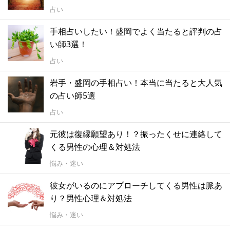
占い
手相占いしたい！盛岡でよく当たると評判の占
い師3選！
占い
岩手・盛岡の手相占い！本当に当たると大人気
の占い師5選
占い
元彼は復縁願望あり！？振ったくせに連絡して
くる男性の心理＆対処法
悩み・迷い
彼女がいるのにアプローチしてくる男性は脈あ
り？男性心理＆対処法
悩み・迷い