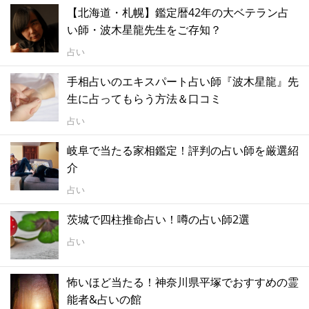
【北海道・札幌】鑑定暦42年の大ベテラン占
い師・波木星龍先生をご存知？
占い
手相占いのエキスパート占い師『波木星龍』先
生に占ってもらう方法＆口コミ
占い
岐阜で当たる家相鑑定！評判の占い師を厳選紹
介
占い
茨城で四柱推命占い！噂の占い師2選
占い
怖いほど当たる！神奈川県平塚でおすすめの霊
能者&占いの館