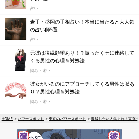
占い
岩手・盛岡の手相占い！本当に当たると大人気
の占い師5選
占い
元彼は復縁願望あり！？振ったくせに連絡して
くる男性の心理＆対処法
悩み・迷い
彼女がいるのにアプローチしてくる男性は脈あ
り？男性心理＆対処法
悩み・迷い
HOME
パワースポット
東京のパワースポット
復縁したい人集まれ！東京の