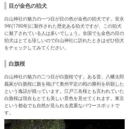
目が金色の狛犬
白山神社の魅力の一つ目が目の色が金色の狛犬です。安永
9年(1780年)に製作された歴史ある狛犬ですが、この狛犬
に魅了されている人は多いでしょう。全国でも金色の目の
狛犬はとても珍しいので白山神社に訪れたときはぜひ狛犬
をチェックしてみてください。
白旗桜
白山神社の魅力の二つ目が白旗桜です。ある昔、八幡太郎
義家が白旗桜に旗を掲げて奥州平定の戦の勝利を祈願した
という逸話が残っています。江戸三名桜とも言われていた
白旗桜は現在もとても美しい景色を見せてくれます。東京
という都会でも自然が見られる貴重なパワースポットで
す。