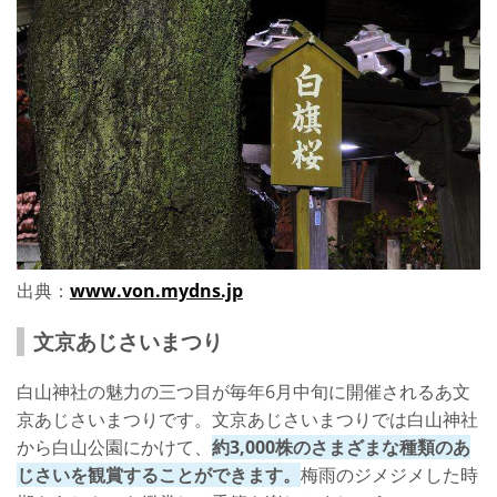
出典：
www.von.mydns.jp
文京あじさいまつり
白山神社の魅力の三つ目が毎年6月中旬に開催されるあ文
京あじさいまつりです。文京あじさいまつりでは白山神社
から白山公園にかけて、
約3,000株のさまざまな種類のあ
じさいを観賞することができます。
梅雨のジメジメした時