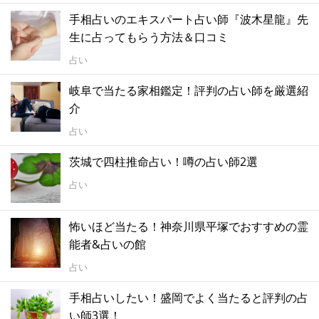
手相占いのエキスパート占い師『波木星龍』先
生に占ってもらう方法＆口コミ
占い
岐阜で当たる家相鑑定！評判の占い師を厳選紹
介
占い
茨城で四柱推命占い！噂の占い師2選
占い
怖いほど当たる！神奈川県平塚でおすすめの霊
能者&占いの館
占い
手相占いしたい！盛岡でよく当たると評判の占
い師3選！