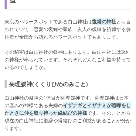
益
東京のパワースポットである白山神社は
復縁の神社
とも言
われていて、恋愛の復縁や家族・友人の復縁を祈願する参
拝者が全国から訪れるパワースポットでもあります。
その秘密は白山神社の祭神にあります。白山神社には3体
の神様が奉られています。それぞれどんなご利益を持って
いるのでしょうか。
菊理媛神(くくりひめのみこと)
白山神社の祭神の1体目が菊理媛神です。菊理媛神は日本
の産みの神様である夫婦の
イザナギとイザナミが喧嘩をし
たときに仲を取り持った縁結びの神様
です。そのことから
現在の白山神社に復縁や縁結びのご利益があることが分か
ります。