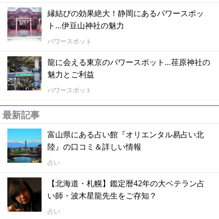
縁結びの効果絶大！静岡にあるパワースポッ
ト…伊豆山神社の魅力
パワースポット
龍に会える東京のパワースポット…荏原神社の
魅力とご利益
パワースポット
最新記事
富山県にある占い館『オリエンタル易占い北
陸』の口コミ＆詳しい情報
占い
【北海道・札幌】鑑定暦42年の大ベテラン占
い師・波木星龍先生をご存知？
占い