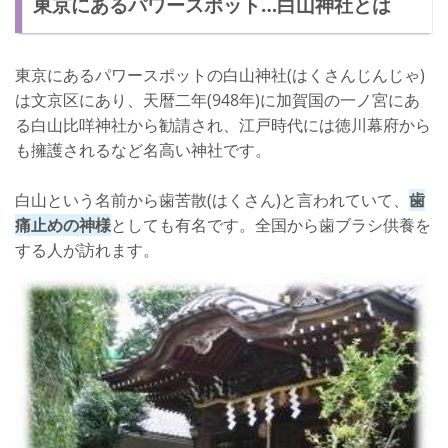
東京にあるパワースポット…白山神社とは
白山神社の詳細
さいごに
東京にあるパワースポットの白山神社(はくさんじんじゃ)
は文京区にあり、天暦二年(948年)に加賀国の一ノ宮にあ
る白山比咩神社から勧請され、江戸時代には徳川幕府から
も擁護されるなど名高い神社です。
白山という名前から歯苦散(はくさん)と言われていて、
歯
痛止めの神様
としても有名です。全国から歯ブラシ供養を
する人が訪れます。