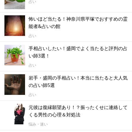
占い
怖いほど当たる！神奈川県平塚でおすすめの霊
能者&占いの館
占い
手相占いしたい！盛岡でよく当たると評判の占
い師3選！
占い
岩手・盛岡の手相占い！本当に当たると大人気
の占い師5選
占い
元彼は復縁願望あり！？振ったくせに連絡して
くる男性の心理＆対処法
悩み・迷い