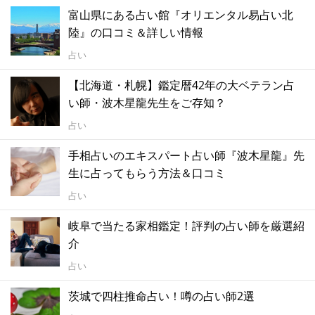
富山県にある占い館『オリエンタル易占い北
陸』の口コミ＆詳しい情報
占い
【北海道・札幌】鑑定暦42年の大ベテラン占
い師・波木星龍先生をご存知？
占い
手相占いのエキスパート占い師『波木星龍』先
生に占ってもらう方法＆口コミ
占い
岐阜で当たる家相鑑定！評判の占い師を厳選紹
介
占い
茨城で四柱推命占い！噂の占い師2選