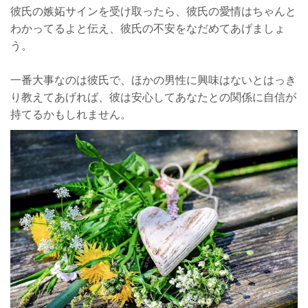
彼氏の嫉妬サインを受け取ったら、彼氏の愛情はちゃんと
わかってるよと伝え、彼氏の不安をなだめてあげましょ
う。
一番大事なのは彼氏で、ほかの男性に興味はないとはっき
り教えてあげれば、彼は安心してあなたとの関係に自信が
持てるかもしれません。