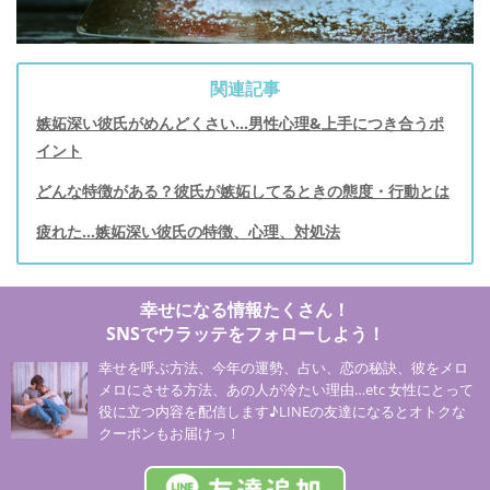
関連記事
嫉妬深い彼氏がめんどくさい...男性心理&上手につき合うポ
イント
どんな特徴がある？彼氏が嫉妬してるときの態度・行動とは
疲れた...嫉妬深い彼氏の特徴、心理、対処法
幸せになる情報たくさん！
SNSでウラッテをフォローしよう！
幸せを呼ぶ方法、今年の運勢、占い、恋の秘訣、彼をメロ
メロにさせる方法、あの人が冷たい理由…etc 女性にとって
役に立つ内容を配信します♪LINEの友達になるとオトクな
クーポンもお届けっ！