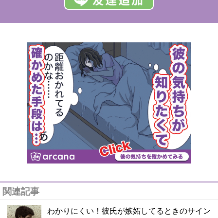
関連記事
わかりにくい！彼氏が嫉妬してるときのサイン