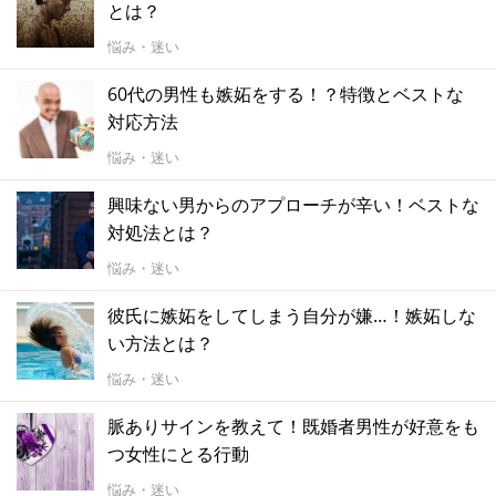
とは？
悩み・迷い
60代の男性も嫉妬をする！？特徴とベストな
対応方法
悩み・迷い
興味ない男からのアプローチが辛い！ベストな
対処法とは？
悩み・迷い
彼氏に嫉妬をしてしまう自分が嫌…！嫉妬しな
い方法とは？
悩み・迷い
脈ありサインを教えて！既婚者男性が好意をも
つ女性にとる行動
悩み・迷い