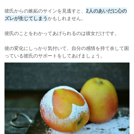
彼氏からの嫉妬のサインを見逃すと、
2人のあいだに心の
ズレが生じてしまう
かもしれません。
彼氏のことをわかってあげられるのは彼女だけです。
彼の変化にしっかり気付いて、自分の感情を持て余して困
っている彼氏のサポートをしてあげましょう。