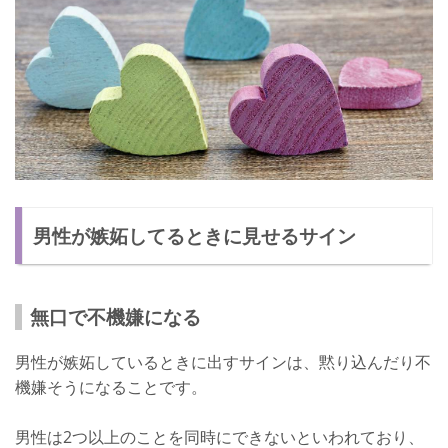
男性が嫉妬してるときに見せるサイン
無口で不機嫌になる
男性が嫉妬しているときに出すサインは、黙り込んだり不
機嫌そうになることです。
男性は2つ以上のことを同時にできないといわれており、