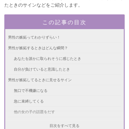
たときのサインなどをご紹介します。
この記事の目次
男性の嫉妬ってわかりずらい！
男性が嫉妬するときはどんな瞬間？
あなたを誰かに取られそうに感じたとき
自分が負けていると意識したとき
男性が嫉妬してるときに見せるサイン
無口で不機嫌になる
急に束縛してくる
他の女の子の話題をだす
嫉妬のサインを見たときのベストな対応
目次をすべて見る