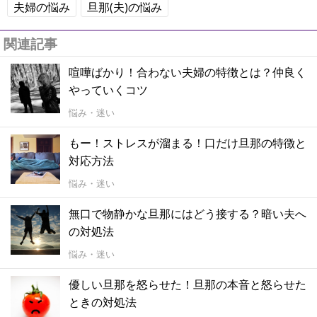
夫婦の悩み
旦那(夫)の悩み
関連記事
喧嘩ばかり！合わない夫婦の特徴とは？仲良く
やっていくコツ
悩み・迷い
もー！ストレスが溜まる！口だけ旦那の特徴と
対応方法
悩み・迷い
無口で物静かな旦那にはどう接する？暗い夫へ
の対処法
悩み・迷い
優しい旦那を怒らせた！旦那の本音と怒らせた
ときの対処法