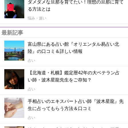
ダメダメな旦那を育てたい！理想の旦那に育て
る方法とは
悩み・迷い
最新記事
富山県にある占い館『オリエンタル易占い北
陸』の口コミ＆詳しい情報
占い
【北海道・札幌】鑑定暦42年の大ベテラン占
い師・波木星龍先生をご存知？
占い
手相占いのエキスパート占い師『波木星龍』先
生に占ってもらう方法＆口コミ
占い