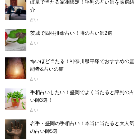
岐阜で当たる家相鑑定！評判の占い師を厳選紹
介
占い
茨城で四柱推命占い！噂の占い師2選
占い
怖いほど当たる！神奈川県平塚でおすすめの霊
能者&占いの館
占い
手相占いしたい！盛岡でよく当たると評判の占
い師3選！
占い
岩手・盛岡の手相占い！本当に当たると大人気
の占い師5選