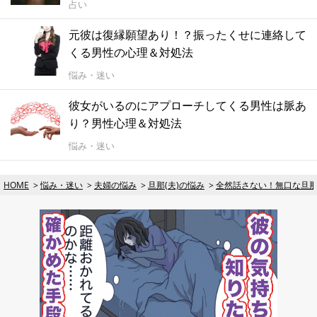
占い
元彼は復縁願望あり！？振ったくせに連絡して
くる男性の心理＆対処法
悩み・迷い
彼女がいるのにアプローチしてくる男性は脈あ
り？男性心理＆対処法
悩み・迷い
HOME
悩み・迷い
夫婦の悩み
旦那(夫)の悩み
全然話さない！無口な旦