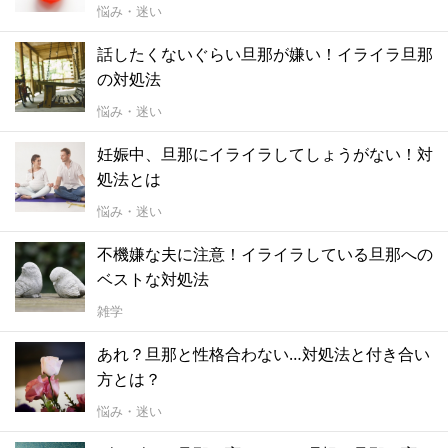
悩み・迷い
話したくないぐらい旦那が嫌い！イライラ旦那
の対処法
悩み・迷い
妊娠中、旦那にイライラしてしょうがない！対
処法とは
悩み・迷い
不機嫌な夫に注意！イライラしている旦那への
ベストな対処法
雑学
あれ？旦那と性格合わない…対処法と付き合い
方とは？
悩み・迷い