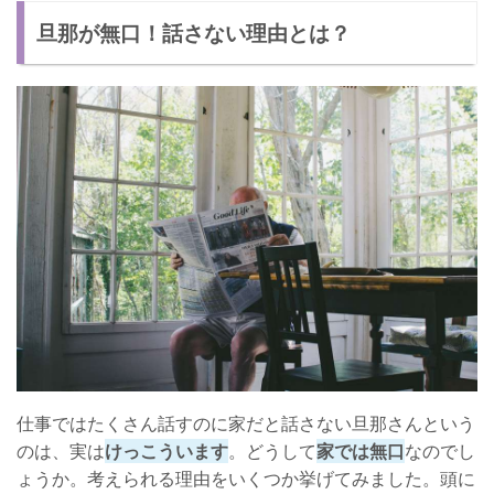
旦那が無口！話さない理由とは？
イエスかノーで答えられることを聞く
話題を選ぶ
無口な旦那は意外と多い！
仕事ではたくさん話すのに家だと話さない旦那さんという
のは、実は
けっこういます
。どうして
家では無口
なのでし
ょうか。考えられる理由をいくつか挙げてみました。頭に