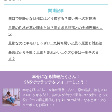
関連記事
無口で物静かな旦那にはどう接する？暗い夫への対処法
旦那の性格が悪い理由とは？悪すぎる旦那との夫婦円満のコ
ツ
旦那なのにキモいしうざい…気持ち悪いと思う原因と対処法
暴言ばかりを吐く旦那と別れたい...クズな夫は一生そのま
ま？
幸せになる情報たくさん！
SNSでウラッテをフォローしよう！
幸せを呼ぶ方法、今年の運勢、占い、恋の秘訣、彼をメロ
メロにさせる方法、あの人が冷たい理由…etc 女性にとって
役に立つ内容を配信します♪LINEの友達になるとオトクな
クーポンもお届けっ！