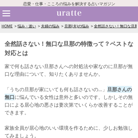
恋愛・仕事・こころの悩みを解決する占いマガジン
HOME
悩み・迷い
夫婦の悩み
旦那(夫)の悩み
全然話さない！無口な旦
全然話さない！無口な旦那の特徴って？ベストな
対応とは
家で何も話さない旦那さんへの対処法や家なのに旦那が無
口な理由について、知りたくありませんか。
「うちの旦那が家にいても何も話さないの…」
旦那さんの
無口
に悩んでいる女性は意外と多いのです。しかしその無
口による居心地の悪さは妻次第でいくらか改善することが
できます。
家族全員が居心地のいい環境を作るために、少しお勉強し
てみましょう。