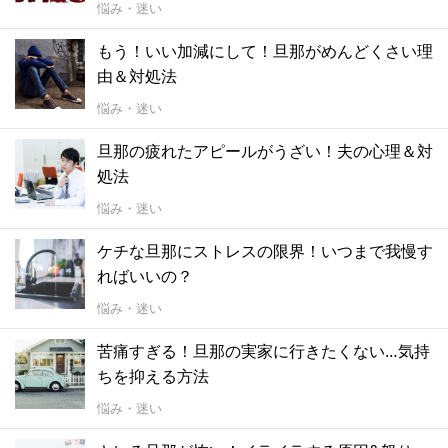
悩み・迷い
もう！いい加減にして！旦那がめんどくさい理
由＆対処法
悩み・迷い
旦那の疲れたアピールがうざい！夫の心理＆対
処法
悩み・迷い
ケチな旦那にストレスの限界！いつまで我慢す
ればいいの？
悩み・迷い
苦痛すぎる！旦那の実家に行きたくない…気持
ちを抑える方法
悩み・迷い