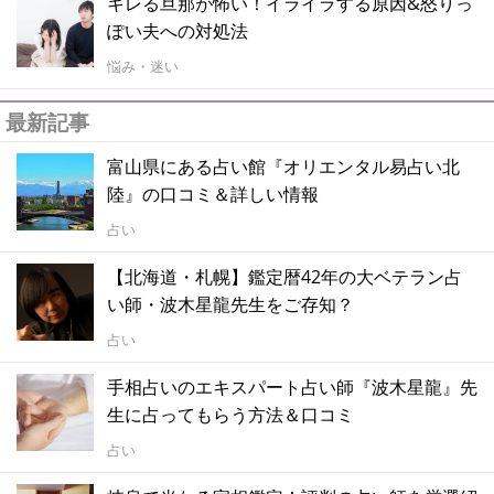
キレる旦那が怖い！イライラする原因&怒りっ
ぽい夫への対処法
悩み・迷い
最新記事
富山県にある占い館『オリエンタル易占い北
陸』の口コミ＆詳しい情報
占い
【北海道・札幌】鑑定暦42年の大ベテラン占
い師・波木星龍先生をご存知？
占い
手相占いのエキスパート占い師『波木星龍』先
生に占ってもらう方法＆口コミ
占い