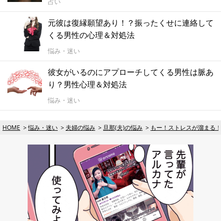
占い
元彼は復縁願望あり！？振ったくせに連絡して
くる男性の心理＆対処法
悩み・迷い
彼女がいるのにアプローチしてくる男性は脈あ
り？男性心理＆対処法
悩み・迷い
HOME
悩み・迷い
夫婦の悩み
旦那(夫)の悩み
もー！ストレスが溜まる