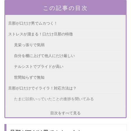
この記事の目次
旦那が口だけ男でムカつく！
ストレスが溜まる！口だけ旦那の特徴
見栄っ張りで気弱
自分を棚に上げて他人にだけ厳しい
ナルシストでプライドが高い
世間知らずで無知
旦那が口だけでイライラ！対応方法は？
たまに以前いっていたことの進捗を聞いてみる
何をいわれてもスルーする
目次をすべて見る
大きい子供だと思ってお金だけはしっかり管理する