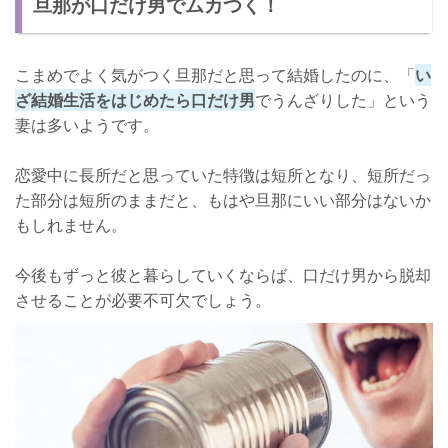
旦那が口だけ男でムカつく！
口だけじゃなく行動してもらうには？
周囲を巻き込んで旦那包囲網を形成する
こまめでよく気がつく旦那だと思って結婚したのに、「
い
言い逃れを繰り返す場合は治らないので諦める
ざ結婚生活をはじめたら口だけ男
でうんざりした」という
口だけ男は多い！
妻は多いようです。
恋愛中に長所だと思っていた特徴は短所となり、短所だっ
た部分は短所のままだと、もはや旦那にいい部分はないか
もしれません。
今後もずっと彼と暮らしていくならば、口だけ男から脱却
させることが必要不可欠でしょう。