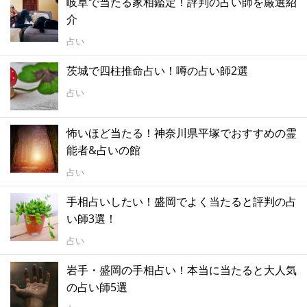
岐阜で当たる家相鑑定！評判の占い師を厳選紹
介
占い
茨城で四柱推命占い！噂の占い師2選
占い
怖いほど当たる！神奈川県平塚でおすすめの霊
能者&占いの館
占い
手相占いしたい！盛岡でよく当たると評判の占
い師3選！
占い
岩手・盛岡の手相占い！本当に当たると大人気
の占い師5選