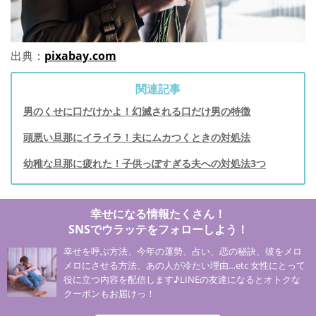
出典：
pixabay.com
関連記事
男のくせに口だけかよ！幻滅される口だけ男の特徴
頭悪い旦那にイライラ！夫にムカつくときの対処法
幼稚な旦那に疲れた！子供っぽすぎる夫への対処法3つ
幸せになる情報たくさん！
SNSでウラッテをフォローしよう！
幸せを呼ぶ方法、今年の運勢、占い、恋の秘訣、彼をメロ
メロにさせる方法、あの人が冷たい理由…etc 女性にとって
役に立つ内容を配信します♪LINEの友達になるとオトクな
クーポンもお届けっ！