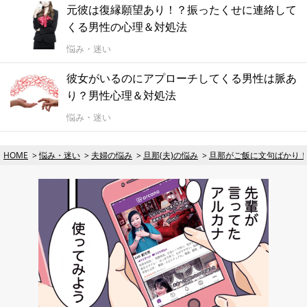
元彼は復縁願望あり！？振ったくせに連絡して
くる男性の心理＆対処法
悩み・迷い
彼女がいるのにアプローチしてくる男性は脈あ
り？男性心理＆対処法
悩み・迷い
HOME
悩み・迷い
夫婦の悩み
旦那(夫)の悩み
旦那がご飯に文句ばかり