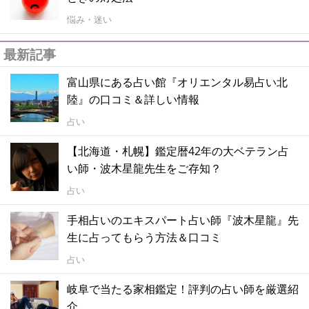
悩み・迷い
最新記事
富山県にある占い館『オリエンタル易占い北
陸』の口コミ＆詳しい情報
占い
【北海道・札幌】鑑定暦42年の大ベテラン占
い師・波木星龍先生をご存知？
占い
手相占いのエキスパート占い師『波木星龍』先
生に占ってもらう方法＆口コミ
占い
岐阜で当たる家相鑑定！評判の占い師を厳選紹
介