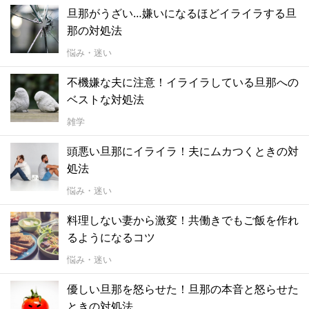
旦那がうざい…嫌いになるほどイライラする旦
那の対処法
悩み・迷い
不機嫌な夫に注意！イライラしている旦那への
ベストな対処法
雑学
頭悪い旦那にイライラ！夫にムカつくときの対
処法
悩み・迷い
料理しない妻から激変！共働きでもご飯を作れ
るようになるコツ
悩み・迷い
優しい旦那を怒らせた！旦那の本音と怒らせた
ときの対処法