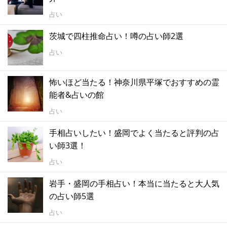
占い
茨城で四柱推命占い！噂の占い師2選
占い
怖いほど当たる！神奈川県平塚でおすすめの霊
能者&占いの館
占い
手相占いしたい！盛岡でよく当たると評判の占
い師3選！
占い
岩手・盛岡の手相占い！本当に当たると大人気
の占い師5選
占い