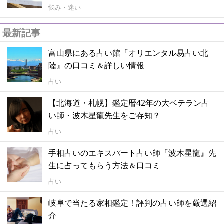
悩み・迷い
最新記事
富山県にある占い館『オリエンタル易占い北
陸』の口コミ＆詳しい情報
占い
【北海道・札幌】鑑定暦42年の大ベテラン占
い師・波木星龍先生をご存知？
占い
手相占いのエキスパート占い師『波木星龍』先
生に占ってもらう方法＆口コミ
占い
岐阜で当たる家相鑑定！評判の占い師を厳選紹
介