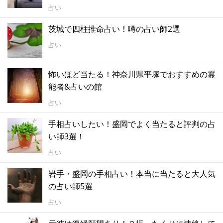
占い
茨城で四柱推命占い！噂の占い師2選
占い
怖いほど当たる！神奈川県平塚でおすすめの霊
能者&占いの館
占い
手相占いしたい！盛岡でよく当たると評判の占
い師3選！
占い
岩手・盛岡の手相占い！本当に当たると大人気
の占い師5選
占い