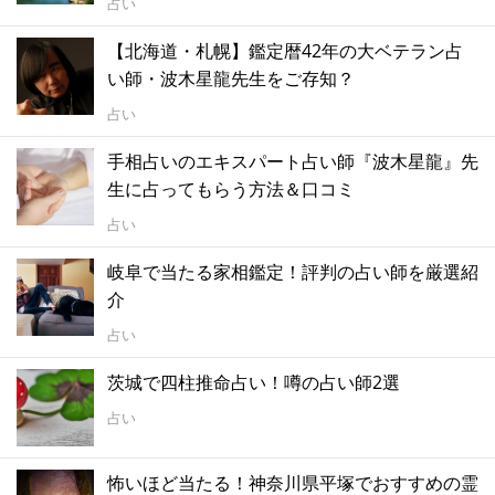
占い
【北海道・札幌】鑑定暦42年の大ベテラン占
い師・波木星龍先生をご存知？
占い
手相占いのエキスパート占い師『波木星龍』先
生に占ってもらう方法＆口コミ
占い
岐阜で当たる家相鑑定！評判の占い師を厳選紹
介
占い
茨城で四柱推命占い！噂の占い師2選
占い
怖いほど当たる！神奈川県平塚でおすすめの霊