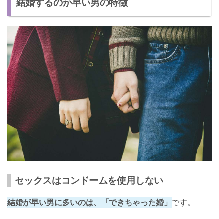
結婚するのが早い男の特徴
その3 浮気する可能性がある
結婚するのが早い男が結婚を決めたきっかけ
早く結婚してよかったと思った瞬間とは？
結婚の早さは人それぞれ！
セックスはコンドームを使用しない
結婚が早い男に多いのは、「できちゃった婚」
です。