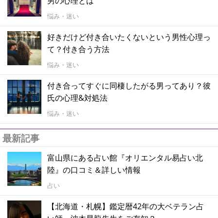
男の心理とは
悩み・迷い
好きだけど付き合いたくないという男性心理っ
て？付き合う方法
悩み・迷い
付き合ってすぐに同棲したがる男ってあり？彼
氏の心理&対処法
悩み・迷い
最新記事
富山県にある占い館『オリエンタル易占い北
陸』の口コミ＆詳しい情報
占い
【北海道・札幌】鑑定暦42年の大ベテラン占