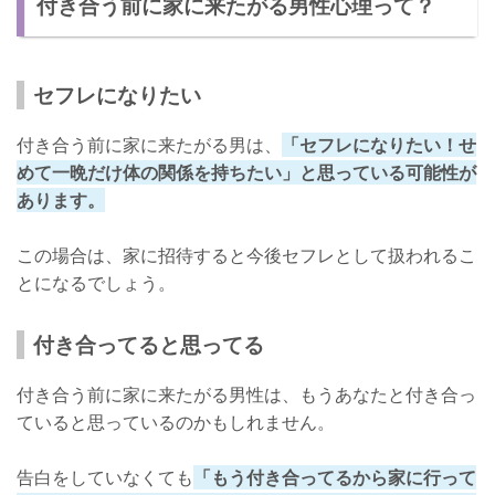
付き合う前に家に来たがる男性心理って？
正直に断る
家が汚いことを理由にする
行くところを指定する
セフレになりたい
今後の付き合いを考えたほうがいい男のパターンは？
付き合う前に家に来たがる男は、
「セフレになりたい！せ
体目的
めて一晩だけ体の関係を持ちたい」と思っている可能性が
あります。
断っても家に来たがる
断ると怒る
この場合は、家に招待すると今後セフレとして扱われるこ
とになるでしょう。
ちょっと危険な男かもしれません！
付き合ってると思ってる
付き合う前に家に来たがる男性は、もうあなたと付き合っ
ていると思っているのかもしれません。
告白をしていなくても
「もう付き合ってるから家に行って