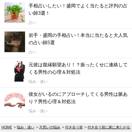
手相占いしたい！盛岡でよく当たると評判の占
い師3選！
占い
岩手・盛岡の手相占い！本当に当たると大人気
の占い師5選
占い
元彼は復縁願望あり！？振ったくせに連絡して
くる男性の心理＆対処法
悩み・迷い
彼女がいるのにアプローチしてくる男性は脈あ
り？男性心理＆対処法
悩み・迷い
HOME
悩み・迷い
片思いの悩み
付き合う前
付き合う前に家に来たがる