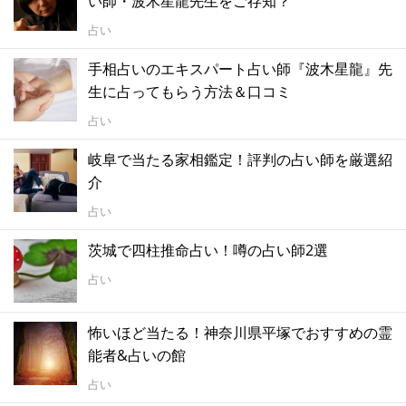
い師・波木星龍先生をご存知？
占い
手相占いのエキスパート占い師『波木星龍』先
生に占ってもらう方法＆口コミ
占い
岐阜で当たる家相鑑定！評判の占い師を厳選紹
介
占い
茨城で四柱推命占い！噂の占い師2選
占い
怖いほど当たる！神奈川県平塚でおすすめの霊
能者&占いの館
占い