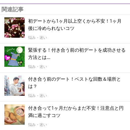
関連記事
初デートから1ヶ月以上空くから不安！1ヶ月
後に冷められないコツ
悩み・迷い
緊張する！付き合う前の初デートを成功させる
方法とは…
悩み・迷い
付き合う前のデート！ベストな回数＆場所と
は？
悩み・迷い
付き合って1ヶ月だからまだ不安！注意点と円
満に過ごすコツ
悩み・迷い