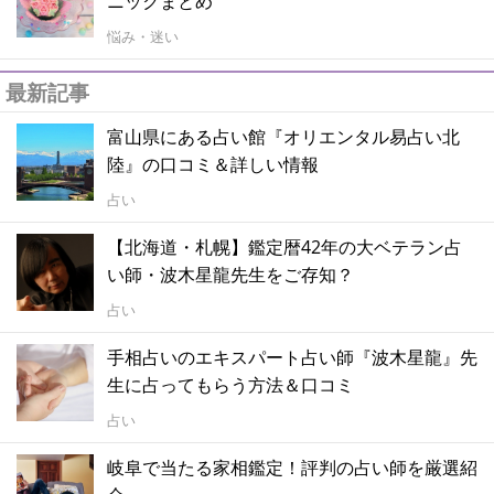
ニックまとめ
悩み・迷い
最新記事
富山県にある占い館『オリエンタル易占い北
陸』の口コミ＆詳しい情報
占い
【北海道・札幌】鑑定暦42年の大ベテラン占
い師・波木星龍先生をご存知？
占い
手相占いのエキスパート占い師『波木星龍』先
生に占ってもらう方法＆口コミ
占い
岐阜で当たる家相鑑定！評判の占い師を厳選紹