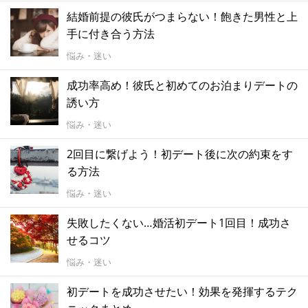
結婚前提の彼氏がつまらない！飽きた男性と上
手に付き合う方法
悩み・迷い
成功率高め！彼氏と初めてのお泊まりデートの
誘い方
悩み・迷い
2回目に繋げよう！初デート後に次の約束をす
る方法
悩み・迷い
失敗したくない…婚活初デート1回目！成功さ
せるコツ
悩み・迷い
初デートを成功させたい！効果を発揮するテク