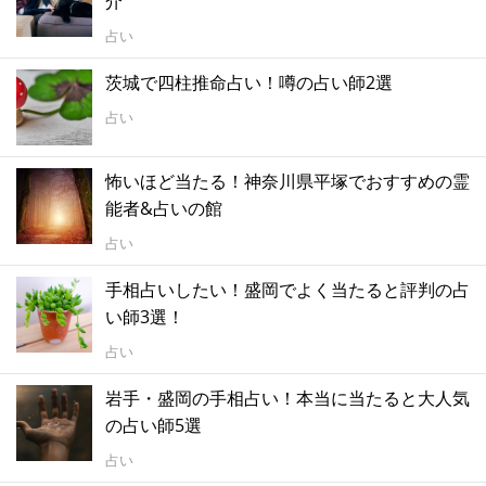
介
占い
茨城で四柱推命占い！噂の占い師2選
占い
怖いほど当たる！神奈川県平塚でおすすめの霊
能者&占いの館
占い
手相占いしたい！盛岡でよく当たると評判の占
い師3選！
占い
岩手・盛岡の手相占い！本当に当たると大人気
の占い師5選
占い