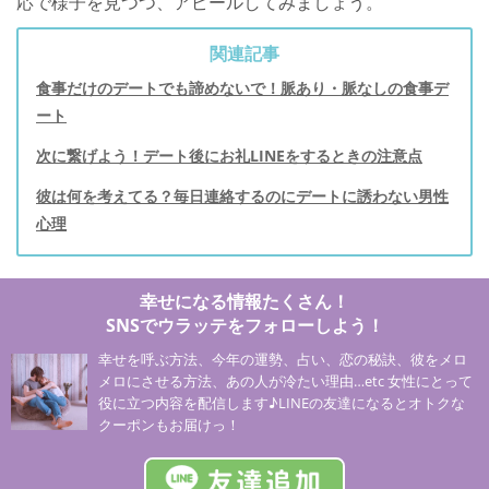
応で様子を見つつ、アピールしてみましょう。
関連記事
食事だけのデートでも諦めないで！脈あり・脈なしの食事デ
ート
次に繋げよう！デート後にお礼LINEをするときの注意点
彼は何を考えてる？毎日連絡するのにデートに誘わない男性
心理
幸せになる情報たくさん！
SNSでウラッテをフォローしよう！
幸せを呼ぶ方法、今年の運勢、占い、恋の秘訣、彼をメロ
メロにさせる方法、あの人が冷たい理由…etc 女性にとって
役に立つ内容を配信します♪LINEの友達になるとオトクな
クーポンもお届けっ！