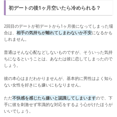
初デートの後1ヶ月空いたら冷められる？
デートを充実させるための連絡なら可
無意味な連絡はNG
2回目のデートが初デートから1ヶ月後になってしまった場
会えない期間に好印象を与える方法
合は、
相手の気持ちが離れてしまわないか不安
になるかも
しれません。
普通はそんな心配などしないものですが、そういった気持
ちになるということは、あなたは彼に恋してしまったので
しょう。
彼の本心はまだわかりませんが、基本的に男性はよく知ら
ない女性を好きにも嫌いにもなりません。
ただ
不快感を感じたら嫌いと認識してしまいます
ので、下
手に彼を刺激せず常識的な対応をするよう心がけたほうが
いいでしょう。