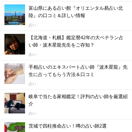
富山県にある占い館『オリエンタル易占い北
陸』の口コミ＆詳しい情報
占い
【北海道・札幌】鑑定暦42年の大ベテラン占
い師・波木星龍先生をご存知？
占い
手相占いのエキスパート占い師『波木星龍』先
生に占ってもらう方法＆口コミ
占い
岐阜で当たる家相鑑定！評判の占い師を厳選紹
介
占い
茨城で四柱推命占い！噂の占い師2選