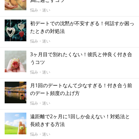
悩み・迷い
初デートでの沈黙が不安すぎる！何話すか困っ
たときの対処法
悩み・迷い
3ヶ月目で別れたくない！彼氏と仲良く付き合
うコツ
悩み・迷い
月1回のデートなんて少なすぎる！付き合う前
のデート頻度の上げ方
悩み・迷い
遠距離で2ヶ月に1回しか会えない！対処法と
長続きする方法
悩み・迷い