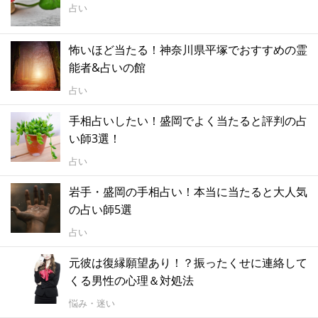
占い
怖いほど当たる！神奈川県平塚でおすすめの霊
能者&占いの館
占い
手相占いしたい！盛岡でよく当たると評判の占
い師3選！
占い
岩手・盛岡の手相占い！本当に当たると大人気
の占い師5選
占い
元彼は復縁願望あり！？振ったくせに連絡して
くる男性の心理＆対処法
悩み・迷い