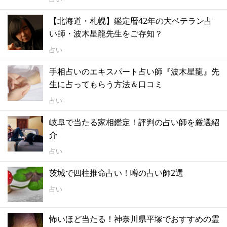
【北海道・札幌】鑑定暦42年の大ベテラン占
い師・波木星龍先生をご存知？
占い
手相占いのエキスパート占い師『波木星龍』先
生に占ってもらう方法＆口コミ
占い
岐阜で当たる家相鑑定！評判の占い師を厳選紹
介
占い
茨城で四柱推命占い！噂の占い師2選
占い
怖いほど当たる！神奈川県平塚でおすすめの霊