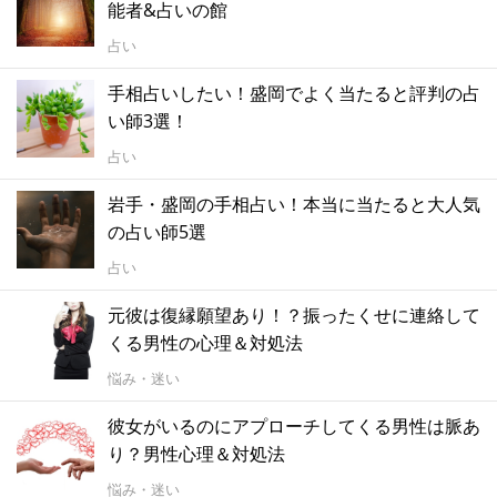
能者&占いの館
占い
手相占いしたい！盛岡でよく当たると評判の占
い師3選！
占い
岩手・盛岡の手相占い！本当に当たると大人気
の占い師5選
占い
元彼は復縁願望あり！？振ったくせに連絡して
くる男性の心理＆対処法
悩み・迷い
彼女がいるのにアプローチしてくる男性は脈あ
り？男性心理＆対処法
悩み・迷い