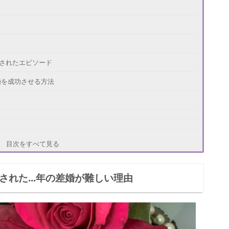
対されたエピソード
婚を成功させる方法
得させる方法
目次をすべて見る
する
された...年の差婚が難しい理由
う
諦めないで