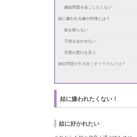
嫁姑問題を起こしたくない
姑に嫌われる嫁の特徴とは？
姑を頼らない
子供を会わせない
旦那の悪口を言う
嫁姑問題が引き起こすトラブルとは？
あなたを邪魔者扱いする
子供を可愛がってもらえない
姑に嫌われたくない！
絶縁する
姑に嫌われる嫁にならないようする方法
定期的に会いに行く
姑に好かれたい
子供に会わせる