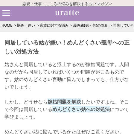
恋愛・仕事・こころの悩みを解決する占いマガジン
HOME
悩み・迷い
家族に関する悩み
義両親(姑・舅)の悩み
同居してい
同居している姑が嫌い！めんどくさい義母への正
しい対処方法
姑さんと同居していると浮上するのが嫁姑問題です。人間
なのだから同居していればいくつか問題が起こるもので
す。姑のめんどくさい言動に悩んでしまっても、仕方がな
いでしょう。
しかし、どうせなら
嫁姑問題を解決
したいですよね。そこ
で今回は同居している
めんどくさい姑への対処法
について
学びましょう。
めんどくさい姑に悩んでいるかたはぜひご覧ください。