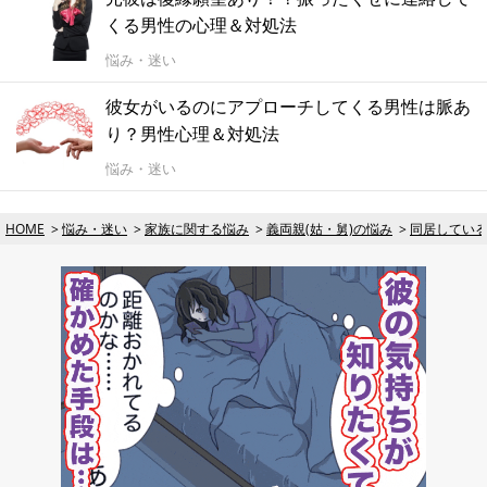
くる男性の心理＆対処法
悩み・迷い
彼女がいるのにアプローチしてくる男性は脈あ
り？男性心理＆対処法
悩み・迷い
HOME
悩み・迷い
家族に関する悩み
義両親(姑・舅)の悩み
同居してい