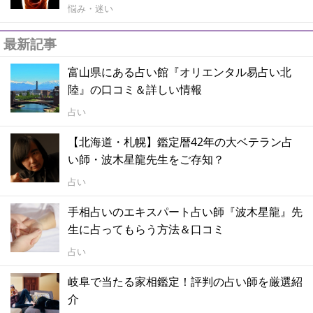
悩み・迷い
最新記事
富山県にある占い館『オリエンタル易占い北
陸』の口コミ＆詳しい情報
占い
【北海道・札幌】鑑定暦42年の大ベテラン占
い師・波木星龍先生をご存知？
占い
手相占いのエキスパート占い師『波木星龍』先
生に占ってもらう方法＆口コミ
占い
岐阜で当たる家相鑑定！評判の占い師を厳選紹
介