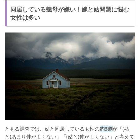
同居している義母が嫌い！嫁と姑問題に悩む
実際に妻が実践しているめんどくさい姑への対策とは
女性は多い
とある調査では、姑と同居している女性の
約3割
が「(姑
と)あまり仲がよくない」「(姑と)仲がよくない」と考えて