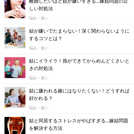
離婚したいほど姑が嫌いすぎる...嫁姑問題の正
しい対処法
悩み・迷い
姑が嫌いでたまらない！深く関わらないように
するコツとは？
悩み・迷い
姑にイライラ！孫ができてからめんどくさいと
きの対処法
悩み・迷い
姑に嫌われる嫁にはなりたくない！どうすれば
好かれる？
悩み・迷い
姑と同居するストレスがやばすぎる...嫁姑問題
を解決する方法