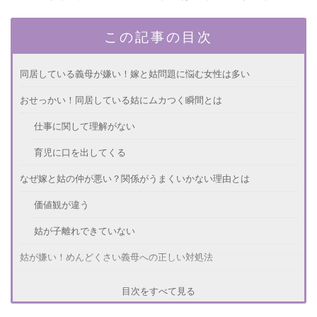
この記事の目次
同居している義母が嫌い！嫁と姑問題に悩む女性は多い
おせっかい！同居している姑にムカつく瞬間とは
仕事に関して理解がない
育児に口を出してくる
なぜ嫁と姑の仲が悪い？関係がうまくいかない理由とは
価値観が違う
姑が子離れできていない
姑が嫌い！めんどくさい義母への正しい対処法
姑の発言を聞き流す
目次をすべて見る
同居を解消する