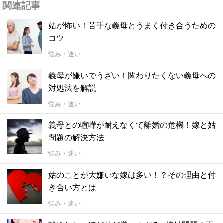
関連記事
姑が怖い！苦手な義母とうまく付き合うための
コツ
悩み・迷い
義母が嫌いでうざい！関わりたくない義母への
対処法を解説
悩み・迷い
義母との喧嘩が耐えなくて離婚の危機！嫁と姑
問題の解決方法
悩み・迷い
姑のことが大嫌いな嫁は多い！？その理由と付
き合い方とは
悩み・迷い