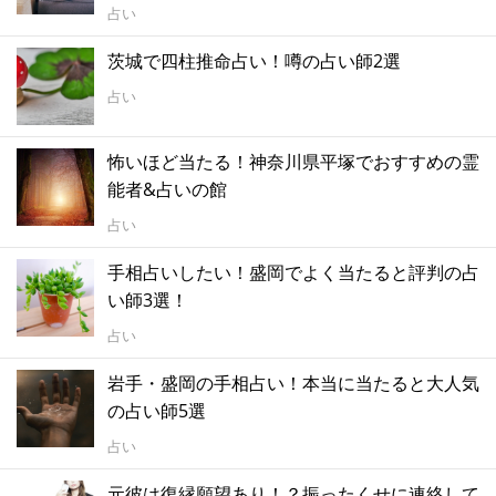
占い
茨城で四柱推命占い！噂の占い師2選
占い
怖いほど当たる！神奈川県平塚でおすすめの霊
能者&占いの館
占い
手相占いしたい！盛岡でよく当たると評判の占
い師3選！
占い
岩手・盛岡の手相占い！本当に当たると大人気
の占い師5選
占い
元彼は復縁願望あり！？振ったくせに連絡して