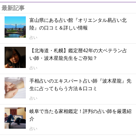
最新記事
富山県にある占い館『オリエンタル易占い北
陸』の口コミ＆詳しい情報
占い
【北海道・札幌】鑑定暦42年の大ベテラン占
い師・波木星龍先生をご存知？
占い
手相占いのエキスパート占い師『波木星龍』先
生に占ってもらう方法＆口コミ
占い
岐阜で当たる家相鑑定！評判の占い師を厳選紹
介
占い