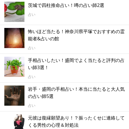
茨城で四柱推命占い！噂の占い師2選
占い
怖いほど当たる！神奈川県平塚でおすすめの霊
能者&占いの館
占い
手相占いしたい！盛岡でよく当たると評判の占
い師3選！
占い
岩手・盛岡の手相占い！本当に当たると大人気
の占い師5選
占い
元彼は復縁願望あり！？振ったくせに連絡して
くる男性の心理＆対処法