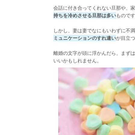
旦那と単なる同居人としてつきあう
会話に付き合ってくれない旦那や、
1人の時間を楽しむようにする
持ちを冷めさせる旦那は多い
もので
自分の部屋を持って旦那と距離を保つ
しかし、妻は妻でなにもいわずに不
ミュニケーションのすれ違い
が目立
離婚の文字が頭に浮かんだら、まず
いいかもしれません。