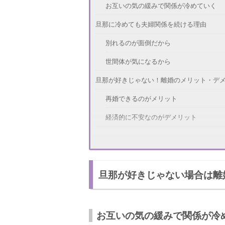
お互いの気の緩みで関係が冷めていく
旦那に冷めても夫婦関係を続ける理由
別れるのが面倒だから
世間体が気になるから
旦那が好きじゃない！離婚のメリット・デ
再婚できるのがメリット
経済的に不安なのがデメリット
夫と離婚するのが正解？判断基準
妻が病気のとき看病してくれる旦那かど
旦那が好きじゃない場合は離
子供と旦那がうまくいっているかどうか
旦那とスキンシップしたときに自分がど
冷めた旦那との離婚を回避する方法
お互いの気の緩みで関係が冷