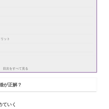
メリット
目次をすべて見る
うか
婚が正解？
う感じるか
めていく