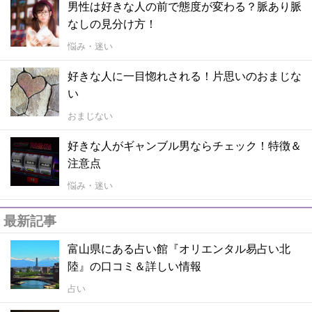
男性は好きな人の前で態度が変わる？脈あり脈
なしの見分け方！
悩み・迷い
好きな人に一目惚れされる！片思いのおまじな
い
おまじない
好きな人がギャンブル男ならチェック！特徴＆
注意点
悩み・迷い
最新記事
富山県にある占い館『オリエンタル易占い北
陸』の口コミ＆詳しい情報
占い