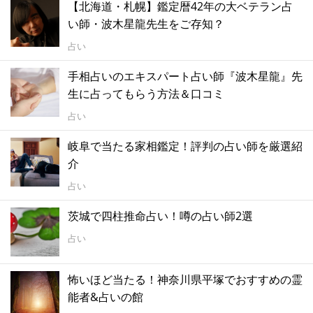
【北海道・札幌】鑑定暦42年の大ベテラン占
い師・波木星龍先生をご存知？
占い
手相占いのエキスパート占い師『波木星龍』先
生に占ってもらう方法＆口コミ
占い
岐阜で当たる家相鑑定！評判の占い師を厳選紹
介
占い
茨城で四柱推命占い！噂の占い師2選
占い
怖いほど当たる！神奈川県平塚でおすすめの霊
能者&占いの館