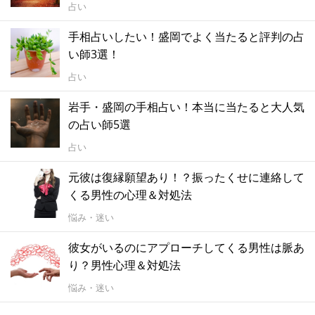
占い
手相占いしたい！盛岡でよく当たると評判の占
い師3選！
占い
岩手・盛岡の手相占い！本当に当たると大人気
の占い師5選
占い
元彼は復縁願望あり！？振ったくせに連絡して
くる男性の心理＆対処法
悩み・迷い
彼女がいるのにアプローチしてくる男性は脈あ
り？男性心理＆対処法
悩み・迷い