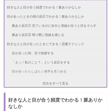
好きな人と目が合う頻度でわかる！脈ありかなしか
目があったときの彼の反応でわかる！脈ありかなしか
脈あり反応① 見ているのに自分と視線が合うと目をそらす
脈あり反応② 帰り際に視線を感じる
好きな人と目が合ったときにできる！恋愛テクニック
目が合った時、目で挨拶する
「えっ！私のこと？」という反応をする
目が合ったらしばらく相手を見つめる
他にもある！恋愛テクニック
目次をすべて見る
「今私のことみてたでしょう？」とおどけて言う
好きな人と目が合う頻度でわかる！脈ありか
変な顔をしてみる
なしか
さいごに