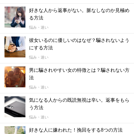
好きな人から返事がない。脈なしなのか見極め
る方法
悩み・迷い
彼女いるのに優しいのはなぜ？騙されないよう
にする方法
悩み・迷い
男に騙されやすい女の特徴とは？騙されない方
法
悩み・迷い
気になる人からの既読無視は辛い。返事をもら
う方法
悩み・迷い
好きな人に嫌われた！挽回をする8つの方法