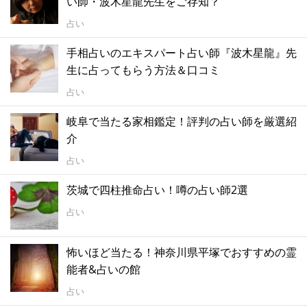
い師・波木星龍先生をご存知？
占い
手相占いのエキスパート占い師『波木星龍』先
生に占ってもらう方法＆口コミ
占い
岐阜で当たる家相鑑定！評判の占い師を厳選紹
介
占い
茨城で四柱推命占い！噂の占い師2選
占い
怖いほど当たる！神奈川県平塚でおすすめの霊
能者&占いの館
占い