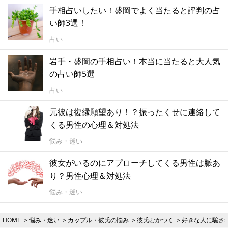
手相占いしたい！盛岡でよく当たると評判の占
い師3選！
占い
岩手・盛岡の手相占い！本当に当たると大人気
の占い師5選
占い
元彼は復縁願望あり！？振ったくせに連絡して
くる男性の心理＆対処法
悩み・迷い
彼女がいるのにアプローチしてくる男性は脈あ
り？男性心理＆対処法
悩み・迷い
HOME
悩み・迷い
カップル・彼氏の悩み
彼氏むかつく
好きな人に騙さ