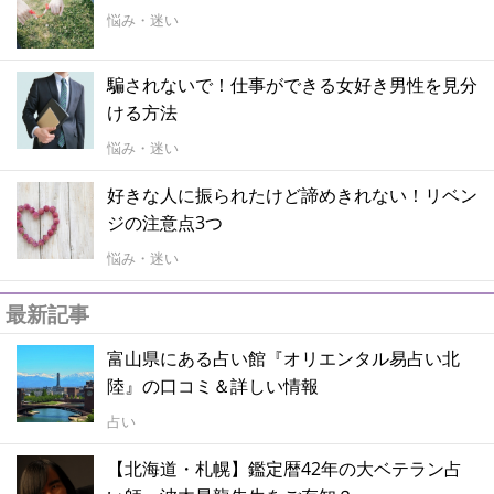
悩み・迷い
騙されないで！仕事ができる女好き男性を見分
ける方法
悩み・迷い
好きな人に振られたけど諦めきれない！リベン
ジの注意点3つ
悩み・迷い
最新記事
富山県にある占い館『オリエンタル易占い北
陸』の口コミ＆詳しい情報
占い
【北海道・札幌】鑑定暦42年の大ベテラン占