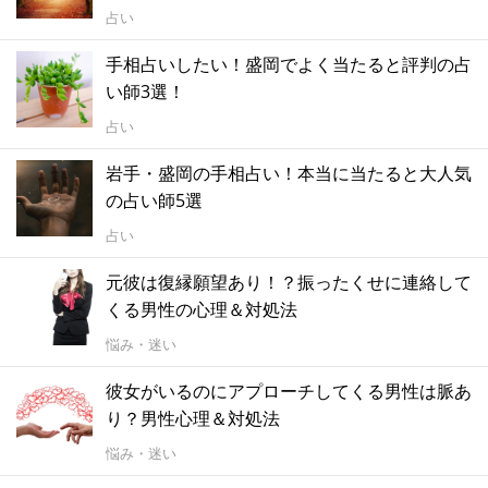
占い
手相占いしたい！盛岡でよく当たると評判の占
い師3選！
占い
岩手・盛岡の手相占い！本当に当たると大人気
の占い師5選
占い
元彼は復縁願望あり！？振ったくせに連絡して
くる男性の心理＆対処法
悩み・迷い
彼女がいるのにアプローチしてくる男性は脈あ
り？男性心理＆対処法
悩み・迷い