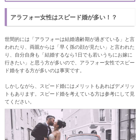
どんな男性とならうまくいくのかな？
アラフォー女性はスピード婚が多い！？
共通点が多い男性
結婚相手に対するハードルが低い男性
世間的には「アラフォーは結婚適齢期が過ぎている」と言
時間がない！でも結婚で失敗はしたくない！
われたり、両親からは「早く孫の顔が見たい」と言われた
り、自分自身も「結婚するなら1日でも若いうちにお嫁に
行きたい」と思う方が多いので、アラフォー女性でスピー
ド婚をする方が多いのは事実です。
しかしながら、スピード婚にはメリットもあればデメリッ
トもあります。スピード婚を考えている方は参考にして見
てください。