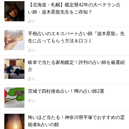
【北海道・札幌】鑑定暦42年の大ベテラン占
い師・波木星龍先生をご存知？
占い
手相占いのエキスパート占い師『波木星龍』先
生に占ってもらう方法＆口コミ
占い
岐阜で当たる家相鑑定！評判の占い師を厳選紹
介
占い
茨城で四柱推命占い！噂の占い師2選
占い
怖いほど当たる！神奈川県平塚でおすすめの霊
能者&占いの館