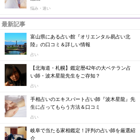
悩み・迷い
最新記事
富山県にある占い館『オリエンタル易占い北
陸』の口コミ＆詳しい情報
占い
【北海道・札幌】鑑定暦42年の大ベテラン占
い師・波木星龍先生をご存知？
占い
手相占いのエキスパート占い師『波木星龍』先
生に占ってもらう方法＆口コミ
占い
岐阜で当たる家相鑑定！評判の占い師を厳選紹
介