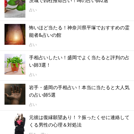
茨城で四柱推命占い！噂の占い師2選
占い
怖いほど当たる！神奈川県平塚でおすすめの霊
能者&占いの館
占い
手相占いしたい！盛岡でよく当たると評判の占
い師3選！
占い
岩手・盛岡の手相占い！本当に当たると大人気
の占い師5選
占い
元彼は復縁願望あり！？振ったくせに連絡して
くる男性の心理＆対処法