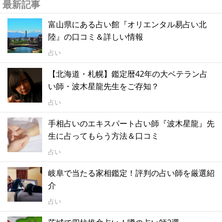
最新記事
富山県にある占い館『オリエンタル易占い北
陸』の口コミ＆詳しい情報
占い
【北海道・札幌】鑑定暦42年の大ベテラン占
い師・波木星龍先生をご存知？
占い
手相占いのエキスパート占い師『波木星龍』先
生に占ってもらう方法＆口コミ
占い
岐阜で当たる家相鑑定！評判の占い師を厳選紹
介
占い