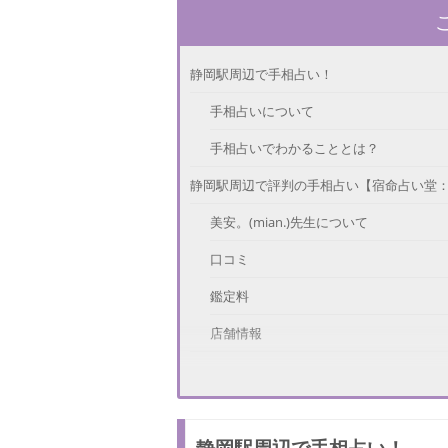
静岡駅周辺で手相占い！
手相占いについて
手相占いでわかることとは？
静岡駅周辺で評判の手相占い【宿命占い堂
美安。(mian.)先生について
口コミ
鑑定料
店舗情報
静岡駅周辺で評判の手相占い【さくらんぼ
大和先生について
静岡駅周辺で手相占い！
口コミ