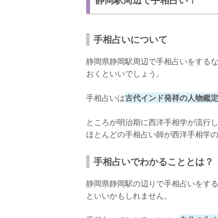
鑑定料
店舗情報
手相占いについて
静岡駅周辺で当たる手相占いを探すコツ
静岡県静岡駅周辺で手相占いをする
噂や口コミを参考にしよう
おくといいでしょう。
自分に合った占い師を探そう
手相占いは
古代インド発祥の人物鑑
おわりに
ところが明治期に西洋手相学が流行
手相占いで自分を知ろう！
ほとんどの手相占い師が西洋手相学
手相占いでわかることとは？
静岡県静岡駅の辺りで手相占いをす
といいかもしれません。