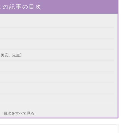
この記事の目次
：美安。先生】
：大和先生】
目次をすべて見る