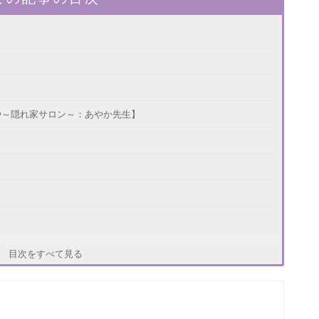
や～隠れ家サロン～：あやか先生】
ー：藤村裕子先生】
目次をすべて見る