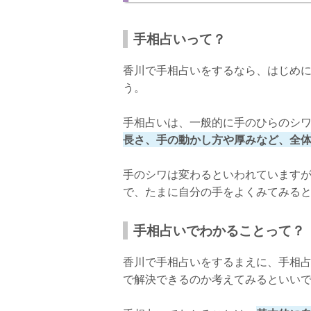
鑑定料
店舗情報
手相占いって？
香川県で話題の手相占い【東明館 瓦町FLA
香川で手相占いをするなら、はじめ
藤堂さおり先生について
う。
口コミ
手相占いは、一般的に手のひらのシ
鑑定料
長さ、手の動かし方や厚みなど、全
店舗情報
手のシワは変わるといわれています
香川県で当たる手相占いをしたい！
で、たまに自分の手をよくみてみる
噂や口コミを参考にしよう！
手相占いでわかることって？
相性のいい占い師を探そう！
香川で手相占いをするまえに、手相
おわりに
で解決できるのか考えてみるといい
手相占いで新しい自分をみつけよう