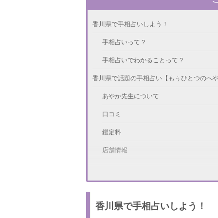
香川県で手相占いしよう！
手相占いって？
手相占いでわかることって？
香川県で話題の手相占い【もぅひとつのへ
あやか先生について
口コミ
鑑定料
店舗情報
香川県で話題の手相占い【キャンディーバ
藤村裕子先生について
香川県で手相占いしよう！
口コミ